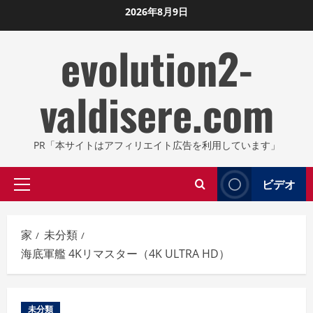
コ
2026年8月9日
ン
evolution2-
テ
ン
ツ
valdisere.com
に
ス
キ
PR「本サイトはアフィリエイト広告を利用しています」
ッ
プ
ビデオ
プ
し
ラ
ま
イ
す
家
未分類
マ
海底軍艦 4Kリマスター（4K ULTRA HD）
リ
メ
ニ
未分類