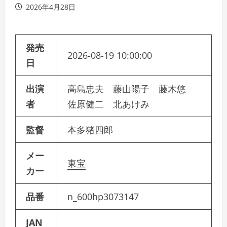
2026年4月28日
発売
2026-08-19 10:00:00
日
出演
高島忠夫 藤山陽子 藤木悠
者
佐原健二 北あけみ
監督
本多猪四郎
メー
東宝
カー
品番
n_600hp3073147
JAN