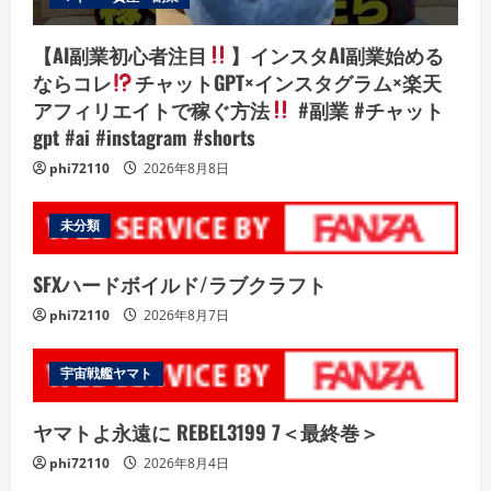
【AI副業初心者注目
】インスタAI副業始める
ならコレ
チャットGPT×インスタグラム×楽天
アフィリエイトで稼ぐ方法
#副業 #チャット
gpt #ai #instagram #shorts
phi72110
2026年8月8日
未分類
SFXハードボイルド/ラブクラフト
phi72110
2026年8月7日
宇宙戦艦ヤマト
ヤマトよ永遠に REBEL3199 7＜最終巻＞
phi72110
2026年8月4日