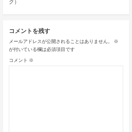
ク）
n
a
v
コメントを残す
メールアドレスが公開されることはありません。
※
i
が付いている欄は必須項目です
g
コメント
※
a
t
i
o
n