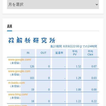
ア
ー
カ
イ
AH
ブ