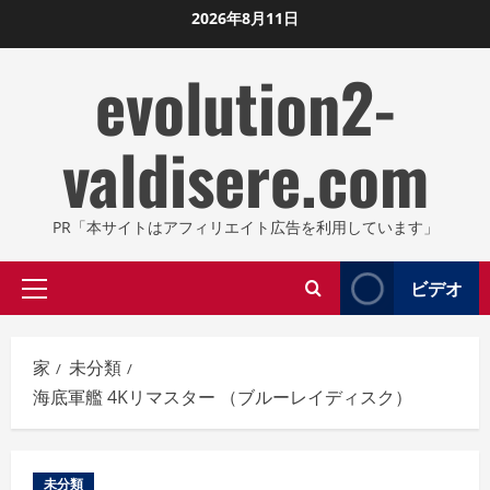
コ
2026年8月11日
ン
evolution2-
テ
ン
ツ
valdisere.com
に
ス
キ
PR「本サイトはアフィリエイト広告を利用しています」
ッ
プ
ビデオ
プ
し
ラ
ま
イ
す
家
未分類
マ
海底軍艦 4Kリマスター （ブルーレイディスク）
リ
メ
ニ
未分類