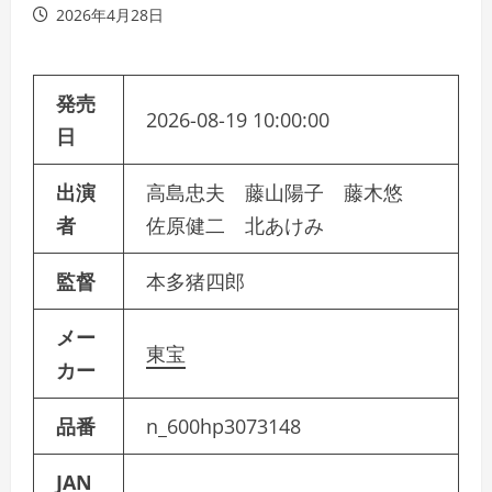
2026年4月28日
発売
2026-08-19 10:00:00
日
出演
高島忠夫 藤山陽子 藤木悠
者
佐原健二 北あけみ
監督
本多猪四郎
メー
東宝
カー
品番
n_600hp3073148
JAN