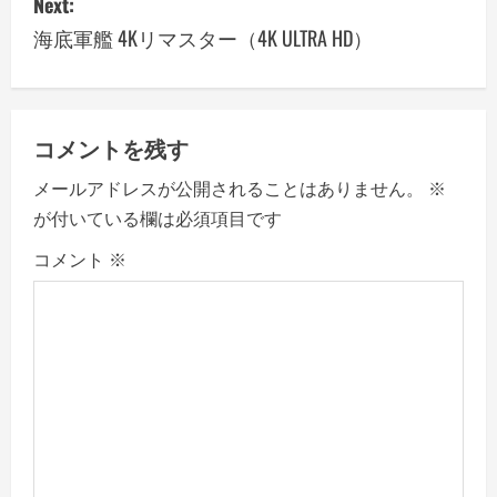
Next:
n
海底軍艦 4Kリマスター（4K ULTRA HD）
a
v
コメントを残す
i
メールアドレスが公開されることはありません。
※
g
が付いている欄は必須項目です
a
コメント
※
t
i
o
n