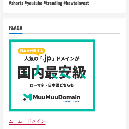
#shorts #youtube #trending #howtoinvest
F&A&A
ムームードメイン