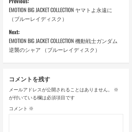
Previous:
o
EMOTION BIG JACKET COLLECTION ヤマトよ永遠に
（ブルーレイディスク）
s
Next:
t
EMOTION BIG JACKET COLLECTION 機動戦士ガンダム
n
逆襲のシャア （ブルーレイディスク）
a
v
コメントを残す
i
メールアドレスが公開されることはありません。
※
g
が付いている欄は必須項目です
a
コメント
※
t