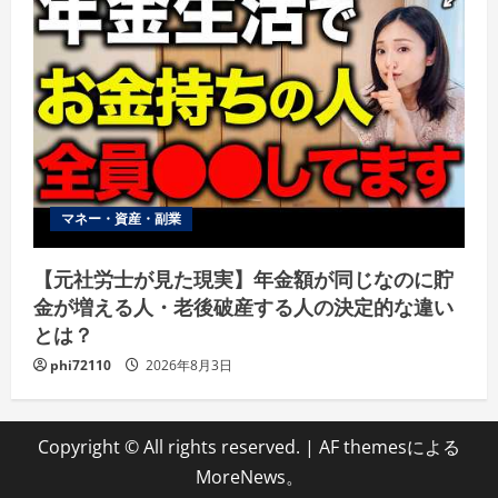
マネー・資産・副業
【元社労士が見た現実】年金額が同じなのに貯
金が増える人・老後破産する人の決定的な違い
とは？
phi72110
2026年8月3日
Copyright © All rights reserved.
|
AF themesによる
MoreNews
。