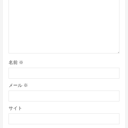
i
o
n
名前
※
メール
※
サイト