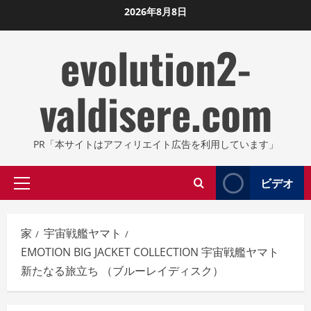
コ
2026年8月8日
ン
evolution2-
テ
ン
ツ
valdisere.com
に
ス
キ
PR「本サイトはアフィリエイト広告を利用しています」
ッ
プ
ビデオ
プ
し
ラ
ま
イ
す
家
宇宙戦艦ヤマト
マ
EMOTION BIG JACKET COLLECTION 宇宙戦艦ヤマト
リ
新たなる旅立ち （ブルーレイディスク）
メ
ニ