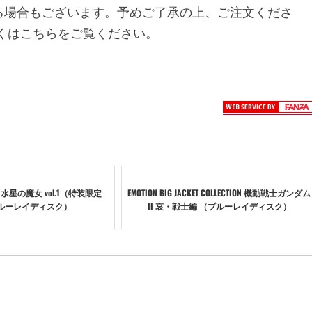
る場合もございます。予めご了承の上、ご注文くださ
くはこちらをご覧ください。
星の魔女 vol.1（特装限定
EMOTION BIG JACKET COLLECTION 機動戦士ガンダム
ブルーレイディスク）
II 哀・戦士編 （ブルーレイディスク）