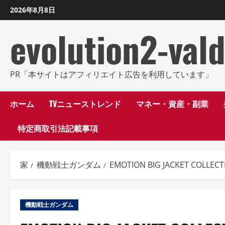
コ
2026年8月8日
ン
evolution2-val
テ
ン
ツ
に
PR「本サイトはアフィリエイト広告を利用しています」
ス
キ
ホーム
TVニューストレンド
マネー・資産・副業
ッ
特定商取引法記載事項
プ
し
ま
家
機動戦士ガンダム
EMOTION BIG JACKET 
す
機動戦士ガンダム