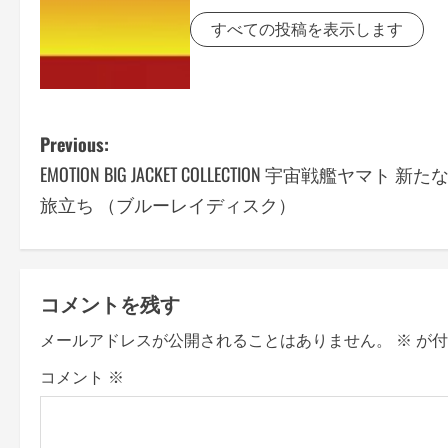
すべての投稿を表示します
P
Previous:
EMOTION BIG JACKET COLLECTION 宇宙戦艦ヤマト 新た
o
旅立ち （ブルーレイディスク）
s
t
コメントを残す
n
メールアドレスが公開されることはありません。
※
が付
a
コメント
※
v
i