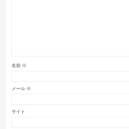
g
a
t
i
o
名前
※
n
メール
※
サイト