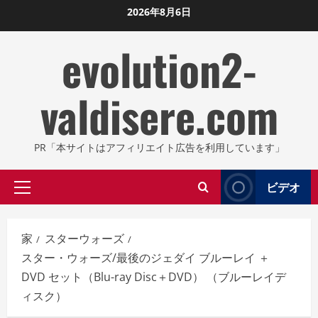
コ
2026年8月6日
ン
evolution2-
テ
ン
ツ
valdisere.com
に
ス
キ
PR「本サイトはアフィリエイト広告を利用しています」
ッ
プ
ビデオ
プ
し
ラ
ま
イ
す
家
スターウォーズ
マ
スター・ウォーズ/最後のジェダイ ブルーレイ ＋
リ
DVD セット（Blu-ray Disc＋DVD） （ブルーレイデ
メ
ィスク）
ニ