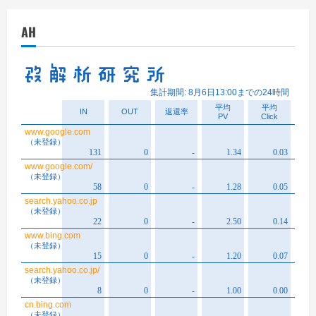
カ
イ
AH
ブ