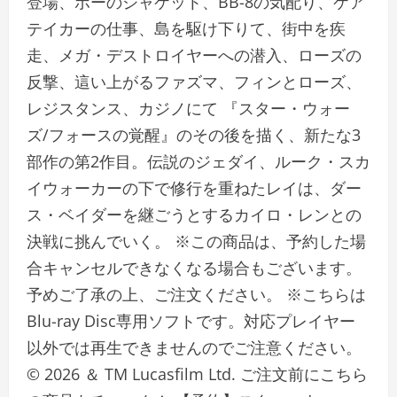
登場、ポーのジャケット、BB-8の気配り、ケア
テイカーの仕事、島を駆け下りて、街中を疾
走、メガ・デストロイヤーへの潜入、ローズの
反撃、這い上がるファズマ、フィンとローズ、
レジスタンス、カジノにて 『スター・ウォー
ズ/フォースの覚醒』のその後を描く、新たな3
部作の第2作目。伝説のジェダイ、ルーク・スカ
イウォーカーの下で修行を重ねたレイは、ダー
ス・ベイダーを継ごうとするカイロ・レンとの
決戦に挑んでいく。 ※この商品は、予約した場
合キャンセルできなくなる場合もございます。
予めご了承の上、ご注文ください。 ※こちらは
Blu-ray Disc専用ソフトです。対応プレイヤー
以外では再生できませんのでご注意ください。
© 2026 ＆ TM Lucasfilm Ltd. ご注文前にこちら