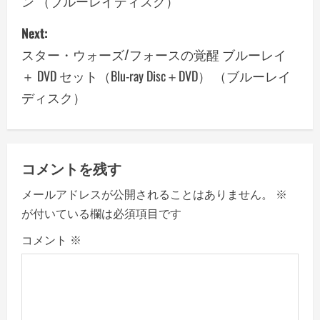
ン （ブルーレイディスク）
s
Next:
t
スター・ウォーズ/フォースの覚醒 ブルーレイ
n
＋ DVD セット（Blu-ray Disc＋DVD） （ブルーレイ
a
ディスク）
v
i
コメントを残す
g
メールアドレスが公開されることはありません。
※
a
が付いている欄は必須項目です
コメント
※
t
i
o