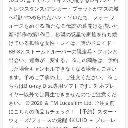
ルコン/雪上でのチェイス/心配するレイ/レイア
とレジスタンス/アンカー・プラットがマズの城
へ/追いつめられたハン・ソロたち、フォー フ
ォースをめぐる‘新たなる伝説’の幕開けを描いた
新3部作の第1作目。砂漠の惑星で家族を待ち続
けている孤独な女性・レイは、謎のドロイド・
BB-8とストームトルーパーの脱走兵・フィンと
出会い、運命が一変する。 ※この商品は、予約
した場合キャンセルできなくなる場合もござい
ます。予めご了承の上、ご注文ください。 ※こ
ちらはBlu-ray Disc専用ソフトです。対応プレ
イヤー以外では再生できませんのでご注意くだ
さい。 © 2026 ＆ TM Lucasfilm Ltd. ご注文前
にこちらの商品もチェック！ 【予約】スター・
ウォーズ/フォースの覚醒 4K UHD ＋ ブルーレ