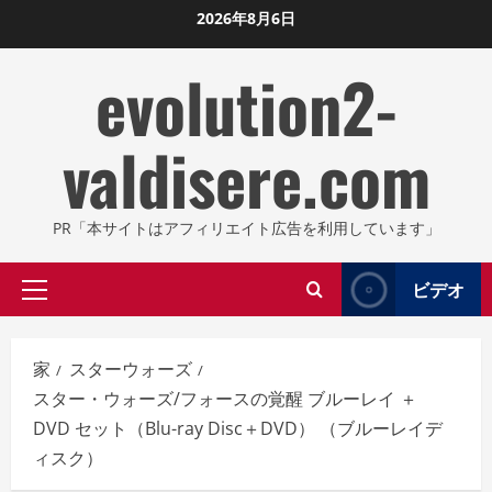
コ
2026年8月6日
ン
evolution2-
テ
ン
ツ
valdisere.com
に
ス
キ
PR「本サイトはアフィリエイト広告を利用しています」
ッ
プ
ビデオ
プ
し
ラ
ま
イ
す
家
スターウォーズ
マ
スター・ウォーズ/フォースの覚醒 ブルーレイ ＋
リ
DVD セット（Blu-ray Disc＋DVD） （ブルーレイデ
メ
ィスク）
ニ