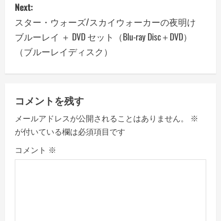
Next:
n
スター・ウォーズ/スカイウォーカーの夜明け
a
ブルーレイ ＋ DVD セット（Blu-ray Disc＋DVD）
（ブルーレイディスク）
v
i
g
コメントを残す
a
メールアドレスが公開されることはありません。
※
が付いている欄は必須項目です
t
コメント
※
i
o
n