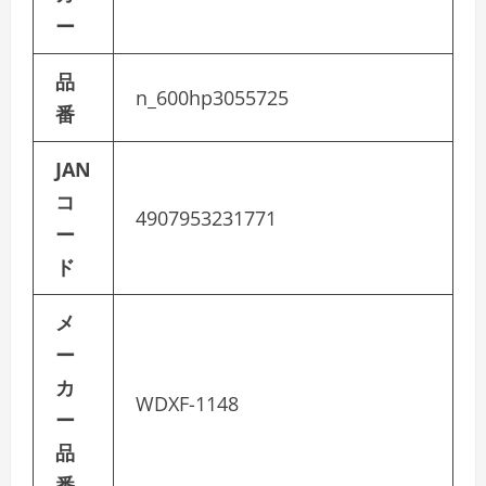
ー
品
n_600hp3055725
番
JAN
コ
4907953231771
ー
ド
メ
ー
カ
WDXF-1148
ー
品
番