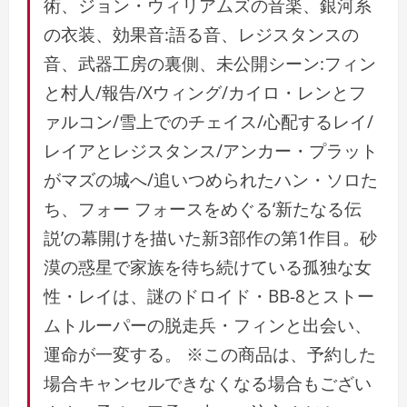
術、ジョン・ウィリアムズの音楽、銀河系
の衣装、効果音:語る音、レジスタンスの
音、武器工房の裏側、未公開シーン:フィン
と村人/報告/Xウィング/カイロ・レンとフ
ァルコン/雪上でのチェイス/心配するレイ/
レイアとレジスタンス/アンカー・プラット
がマズの城へ/追いつめられたハン・ソロた
ち、フォー フォースをめぐる‘新たなる伝
説’の幕開けを描いた新3部作の第1作目。砂
漠の惑星で家族を待ち続けている孤独な女
性・レイは、謎のドロイド・BB-8とストー
ムトルーパーの脱走兵・フィンと出会い、
運命が一変する。 ※この商品は、予約した
場合キャンセルできなくなる場合もござい