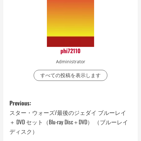
phi72110
Administrator
すべての投稿を表示します
P
Previous:
o
スター・ウォーズ/最後のジェダイ ブルーレイ
＋ DVD セット（Blu-ray Disc＋DVD） （ブルーレイ
s
ディスク）
t