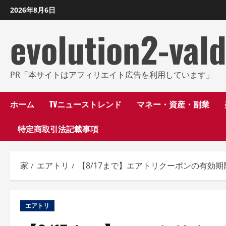
コ
2026年8月6日
ン
evolution2-val
テ
ン
ツ
に
PR「本サイトはアフィリエイト広告を利用しています」
ス
キ
ホーム
TVニューストレンド
マネー・資産・副業
ッ
特定商取引法記載事項
プ
し
ま
家
エアトリ
【8/17まで】エアトリクーポンの有効
す
エアトリ