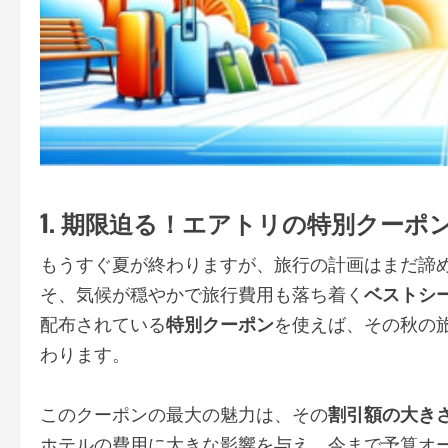
1. 期限迫る！エアトリの特別クー
もうすぐ夏が終わりますが、旅行の計画はまだ諦
そ、気候が穏やかで旅行費用も落ち着く
ベストシ
配布されている
特別クーポン
を使えば、その秋の
わります。
このクーポンの最大の魅力は、その
割引額の大き
ホテルの費用に大きな影響を与え、今まで予算オ