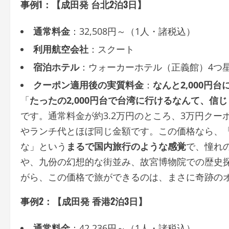
事例1：【成田発 台北2泊3日】
通常料金
：32,508円～（1人・諸税込）
利用航空会社
：スクート
宿泊ホテル
：ウォーカーホテル（正義館）4つ
クーポン適用後の実質料金
：
なんと2,000円
「
たったの2,000円台で台湾に行けるなんて、信
です。通常料金が約3.2万円のところ、3万円クー
やランチ代とほぼ同じ金額です。この価格なら、
な」という
まるで国内旅行のような感覚
で、憧れ
や、九份の幻想的な街並み、故宮博物院での歴史
がら、この価格で旅ができるのは、まさに奇跡の
事例2：【成田発 香港2泊3日】
通常料金
：42,236円～（1人・諸税込）