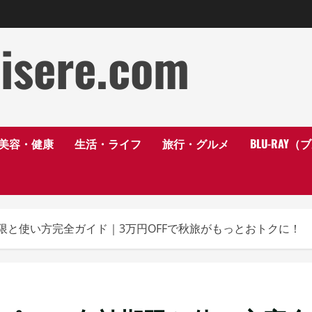
disere.com
美容・健康
生活・ライフ
旅行・グルメ
BLU-RAY
期限と使い方完全ガイド｜3万円OFFで秋旅がもっとおトクに！