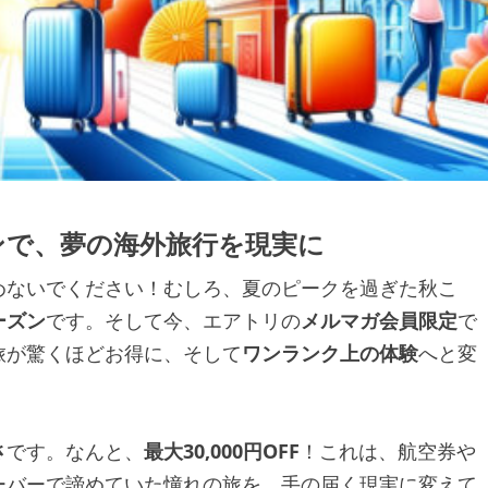
ポンで、夢の海外旅行を現実に
めないでください！むしろ、夏のピークを過ぎた秋こ
ーズン
です。そして今、エアトリの
メルマガ会員限定
で
旅が驚くほどお得に、そして
ワンランク上の体験
へと変
さ
です。なんと、
最大30,000円OFF
！これは、航空券や
ーバーで諦めていた憧れの旅を、手の届く現実に変えて