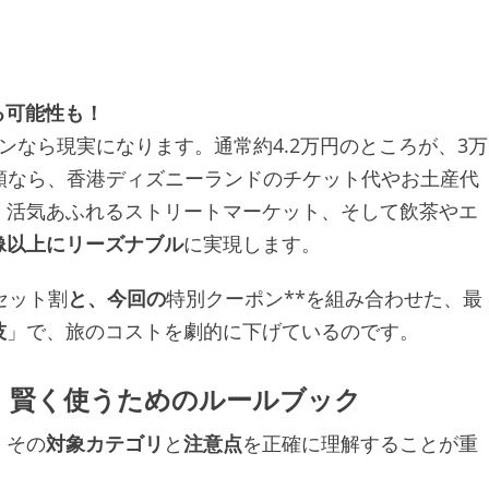
る可能性も！
ンなら現実になります。通常約4.2万円のところが、3万
額なら、香港ディズニーランドのチケット代やお土産代
、活気あふれるストリートマーケット、そして飲茶やエ
像以上にリーズナブル
に実現します。
セット割
と、今回の
特別クーポン**を組み合わせた、最
技
」で、旅のコストを劇的に下げているのです。
点｜賢く使うためのルールブック
、その
対象カテゴリ
と
注意点
を正確に理解することが重