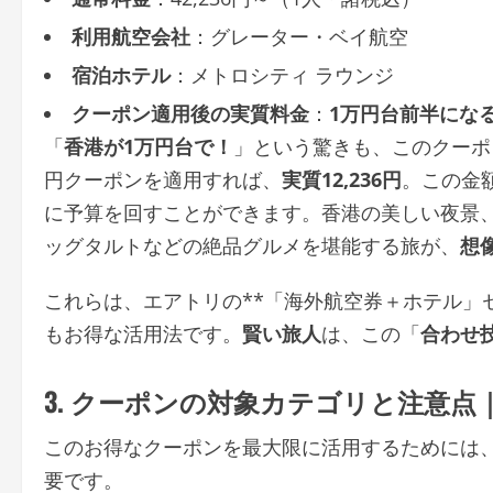
利用航空会社
：グレーター・ベイ航空
宿泊ホテル
：メトロシティ ラウンジ
クーポン適用後の実質料金
：
1万円台前半にな
「
香港が1万円台で！
」という驚きも、このクーポ
円クーポンを適用すれば、
実質12,236円
。この金
に予算を回すことができます。香港の美しい夜景
ッグタルトなどの絶品グルメを堪能する旅が、
想
これらは、エアトリの**「海外航空券＋ホテル」
もお得な活用法です。
賢い旅人
は、この「
合わせ
3. クーポンの対象カテゴリと注意
このお得なクーポンを最大限に活用するためには
要です。