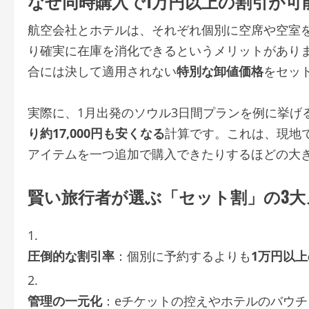
なぜ同時購入で1万円以上の割引が可
航空会社とホテルは、それぞれ個別に空席や空室
り確実に在庫を消化できるというメリットがあり
合には決して適用されない
特別な卸値価格
をセッ
実際に、1月出発のソウル3日間プランを例に挙げ
り約17,000円も安くなる
計算です。これは、現地
アイテムを一つ追加で購入できたりするほどの大
賢い旅行者が選ぶ「セット割」の3大
圧倒的な割引率
：個別に予約するよりも
1万円以
管理の一元化
：eチケットの控えやホテルのバウ