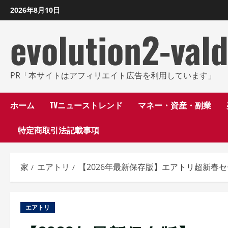
コ
2026年8月10日
ン
evolution2-val
テ
ン
ツ
に
PR「本サイトはアフィリエイト広告を利用しています」
ス
キ
ホーム
TVニューストレンド
マネー・資産・副業
ッ
特定商取引法記載事項
プ
し
ま
家
エアトリ
【2026年最新保存版】エアトリ超新
す
エアトリ