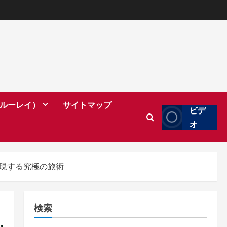
（ブルーレイ）
サイトマップ
ビデ
オ
実現する究極の旅術
検索