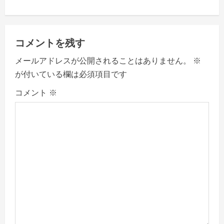
n
a
コメントを残す
v
メールアドレスが公開されることはありません。
※
が付いている欄は必須項目です
i
コメント
※
g
a
t
i
o
n