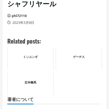
ュ
シャフリヤール
ー
phi72110
2023年3月8日
Related posts:
ミンユンギ
ゲーチス
定本楓馬
著者について