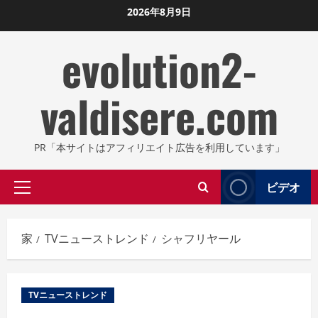
コ
2026年8月9日
ン
evolution2-
テ
ン
ツ
valdisere.com
に
ス
キ
PR「本サイトはアフィリエイト広告を利用しています」
ッ
プ
ビデオ
プ
し
ラ
ま
イ
す
家
TVニューストレンド
シャフリヤール
マ
リ
メ
TVニューストレンド
ニ