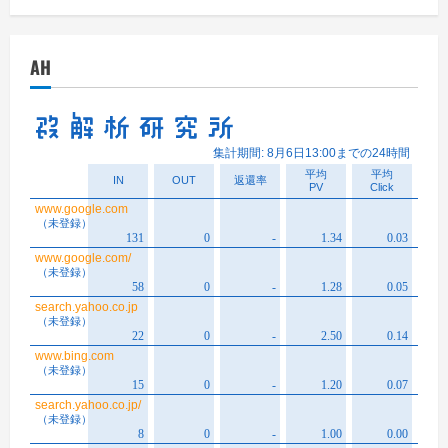
カ
イ
AH
ブ