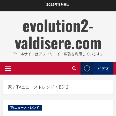
コ
2026年8月6日
ン
evolution2-
テ
ン
ツ
valdisere.com
に
ス
キ
PR「本サイトはアフィリエイト広告を利用しています」
ッ
プ
ビデオ
プ
し
ラ
ま
イ
す
家
TVニューストレンド
BS12
マ
リ
メ
TVニューストレンド
ニ