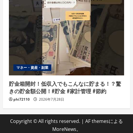
マネー・資産・副業
貯金箱開封！低収入でもこんなに貯まる！？驚
きの貯金額公開！#貯金 #家計管理 #節約
phi72110
2026年7月28日
Copyright © All rights reserved.
|
AF themesによる
MoreNews
。