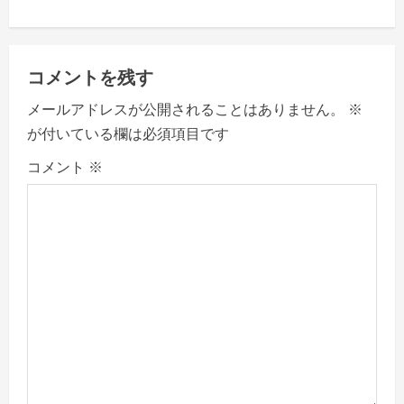
n
a
コメントを残す
v
メールアドレスが公開されることはありません。
※
が付いている欄は必須項目です
i
コメント
※
g
a
t
i
o
n