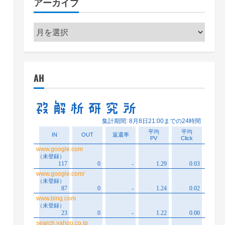
アーカイブ
ー
ア
ー
カ
イ
AH
ブ