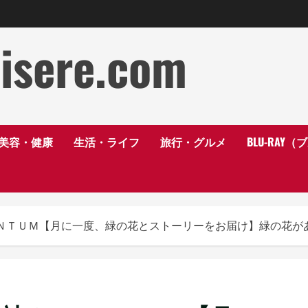
disere.com
美容・健康
生活・ライフ
旅行・グルメ
BLU-RAY
ＮＴＵＭ【月に一度、緑の花とストーリーをお届け】緑の花が