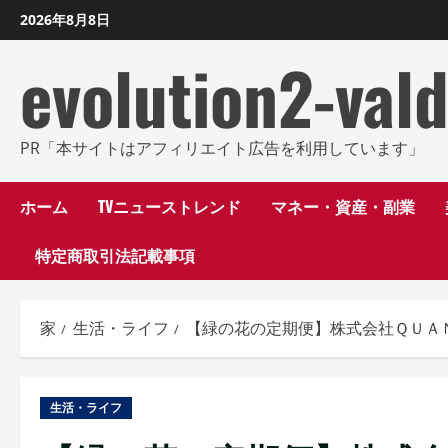
コ
2026年8月8日
ン
evolution2-val
テ
ン
ツ
に
PR「本サイトはアフィリエイト広告を利用しています」
ス
キ
ホーム
TVニューストレンド
マネー・資産・副業
ッ
特定商取引法記載事項
プ
し
ま
家
生活・ライフ
【緑の花の定期便】株式会社ＱＵＡ
す
生活・ライフ