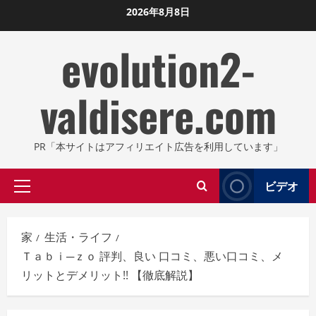
コ
2026年8月8日
ン
evolution2-
テ
ン
ツ
valdisere.com
に
ス
キ
PR「本サイトはアフィリエイト広告を利用しています」
ッ
プ
ビデオ
プ
し
ラ
ま
イ
す
家
生活・ライフ
マ
Ｔａｂｉ─ｚｏ 評判、良い 口コミ、悪い口コミ、メ
リ
リットとデメリット!! 【徹底解説】
メ
ニ