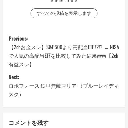
Administrator
すべての投稿を表示します
P
Previous:
o
【2chお金スレ】S&P500より高配当ETF !?!? ← NISA
で人気の高配当ETFを比較してみた結果www【2ch
s
有益スレ】
t
Next:
n
ロボフォース 鉄甲無敵マリア （ブルーレイディ
a
スク）
v
i
コメントを残す