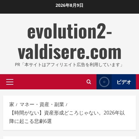
コ
2026年8月9日
ン
evolution2-
テ
ン
ツ
valdisere.com
に
ス
キ
PR「本サイトはアフィリエイト広告を利用しています」
ッ
プ
ビデオ
プ
し
ラ
ま
イ
す
家
マネー・資産・副業
マ
【時間がない】資産形成どころじゃない。2026年以
リ
降に起こる悲劇6選
メ
ニ