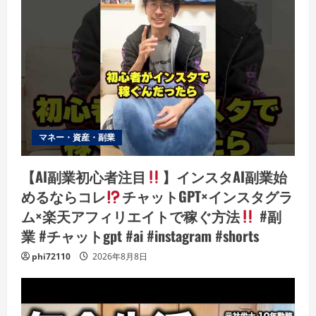
マネー・資産・副業
【AI副業初心者注目
】インスタAI副業始
めるならコレ
チャットGPT×インスタグラ
ム×楽天アフィリエイトで稼ぐ方法
#副
業 #チャットgpt #ai #instagram #shorts
phi72110
2026年8月8日