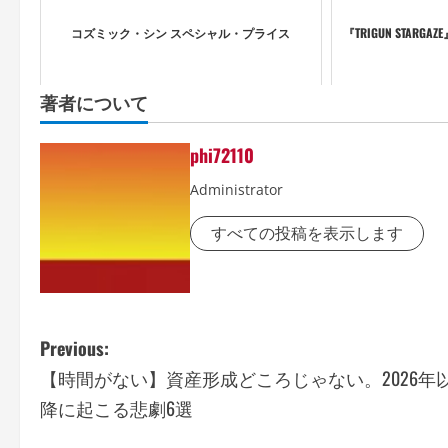
コズミック・シン スペシャル・プライス
『TRIGUN STARGA
著者について
phi72110
Administrator
すべての投稿を表示します
P
Previous:
【時間がない】資産形成どころじゃない。2026年
o
降に起こる悲劇6選
s