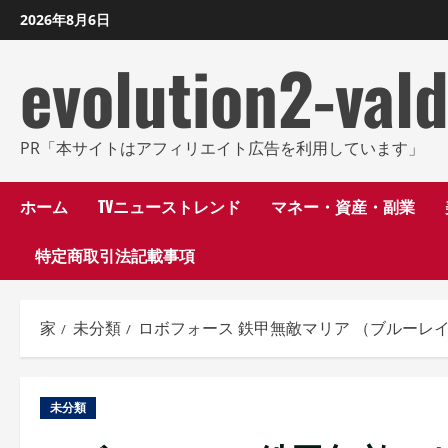
コ
2026年8月6日
ン
evolution2-val
テ
ン
ツ
に
PR「本サイトはアフィリエイト広告を利用しています」
ス
キ
ホーム
TVニューストレンド
マネー・資産・副業
ッ
特定商取引法記載事項
プ
し
ま
家
未分類
ロボフォース 鉄甲無敵マリア （ブルーレ
す
未分類