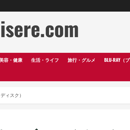
disere.com
美容・健康
生活・ライフ
旅行・グルメ
BLU-RAY
イディスク）