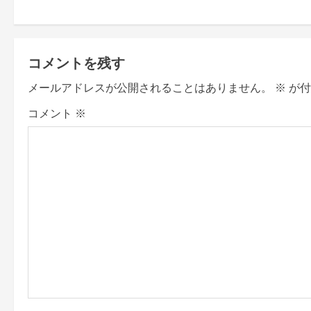
t
n
コメントを残す
a
メールアドレスが公開されることはありません。
※
が付
v
コメント
※
i
g
a
t
i
o