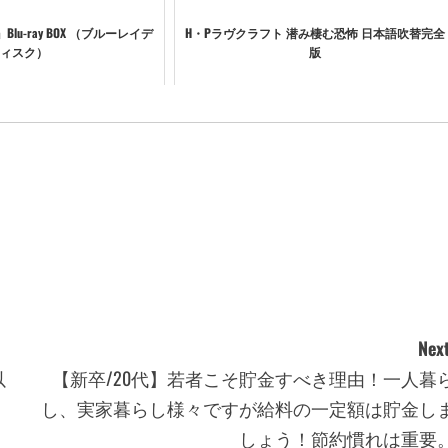
ZE』Blu-ray BOX （ブルーレイデ
H・Pラヴクラフト 潜み棲む恐怖 日本語吹替完全
ィスク）
版
Next
以
【新卒/20代】若者こそ貯金すべき理由！一人暮
し、実家暮らし様々ですが給料の一定額は貯金し
しょう！節約慣れは重要