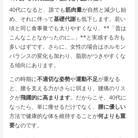
40代になると、誰でも
筋肉量
が自然と減少し始
め、それに伴って
基礎代謝
も低下します。若い
頃と同じ食事量でも太りやすくなり、**「昔は
こんなことなかったのに…」**と実感する方も
多いはずです。さらに、女性の場合はホルモン
バランスの変化も加わり、脂肪がつきやすくな
る傾向にあります。
この時期に
不適切な姿勢
や
運動不足
が重なる
と、腰を支える力がさらに弱まり、腰痛のリス
クが
飛躍的に高まります
。だからこそ、40代に
なったら、単に痩せるだけでなく、
腰に優しい
方法で健康的な体を維持することが
何よりも重
要
なのです。