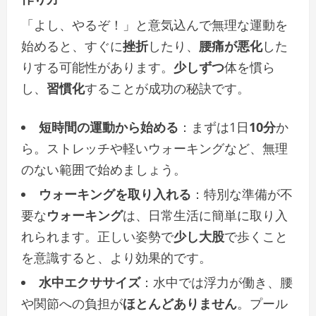
「よし、やるぞ！」と意気込んで無理な運動を
始めると、すぐに
挫折
したり、
腰痛が悪化
した
りする可能性があります。
少しずつ
体を慣ら
し、
習慣化
することが成功の秘訣です。
短時間の運動から始める
：まずは1日
10分
か
ら。ストレッチや軽いウォーキングなど、無理
のない範囲で始めましょう。
ウォーキングを取り入れる
：特別な準備が不
要な
ウォーキング
は、日常生活に簡単に取り入
れられます。正しい姿勢で
少し大股
で歩くこと
を意識すると、より効果的です。
水中エクササイズ
：水中では浮力が働き、腰
や関節への負担が
ほとんどありません
。プール