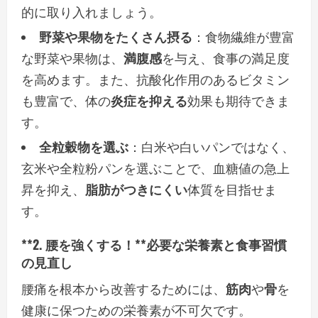
的に取り入れましょう。
野菜や果物をたくさん摂る
：食物繊維が豊富
な野菜や果物は、
満腹感
を与え、食事の満足度
を高めます。また、抗酸化作用のあるビタミン
も豊富で、体の
炎症を抑える
効果も期待できま
す。
全粒穀物を選ぶ
：白米や白いパンではなく、
玄米や全粒粉パンを選ぶことで、血糖値の急上
昇を抑え、
脂肪がつきにくい
体質を目指せま
す。
**2. 腰を強くする！**必要な栄養素と食事習慣
の見直し
腰痛を根本から改善するためには、
筋肉
や
骨
を
健康に保つための栄養素が不可欠です。