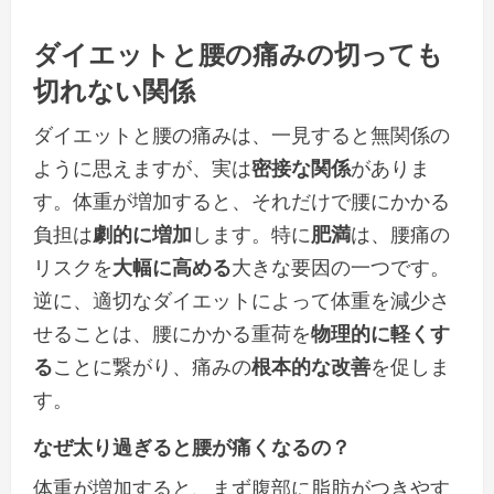
ダイエット
と
腰の痛み
の切っても
切れない関係
ダイエットと腰の痛みは、一見すると無関係の
ように思えますが、実は
密接な関係
がありま
す。体重が増加すると、それだけで腰にかかる
負担は
劇的に増加
します。特に
肥満
は、腰痛の
リスクを
大幅に高める
大きな要因の一つです。
逆に、適切なダイエットによって体重を減少さ
せることは、腰にかかる重荷を
物理的に軽くす
る
ことに繋がり、痛みの
根本的な改善
を促しま
す。
なぜ太り過ぎると腰が痛くなるの？
体重が増加すると、まず腹部に脂肪がつきやす