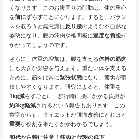
くなります。このお腹周りの脂肪は、体の重心
を
前にずらす
ことになります。すると、バラン
スを取ろうと無意識に
反り腰
のような不自然な
姿勢になり、腰の筋肉や椎間板に
過度な負担
が
かかってしまうのです。
さらに、体重の増加は、腰を支える
体幹の筋肉
にも大きな影響を与えます。重たい体を支える
ために、筋肉は常に
緊張状態
になり、疲労が蓄
積しやすくなります。研究によると、体重を
1kg減らす
ごとに、歩行時に腰にかかる負担が
約3kg軽減
されるという報告もあります。この
数字からも、ダイエットが腰痛改善にどれほど
重要
な役割を果たすかがわかるでしょう。
40代から特に注意！筋肉と代謝の低下