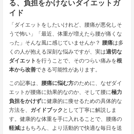
る、
負担をかけない
ダイエットガ
イド
「ダイエットをしたいけれど、腰痛が悪化しそ
うで怖い」「最近、体重が増えたら腰が痛くな
った」そんな風に感じていませんか？
腰痛
は多
くの人が抱える深刻な悩みですが、実は
適切な
ダイエット
を行うことで、そのつらい痛みを
根
本から改善
できる可能性があります。
この記事は、
腰痛に悩む方
のために、なぜダイ
エットが腰痛に効果的なのか、そして腰に
極力
負担をかけず
に健康的に痩せるための具体的な
方法を、
ガイドブック
として丁寧に解説しま
す。健康的な体重を手に入れることで、腰痛の
軽減
はもちろん、より活動的で快適な毎日を送