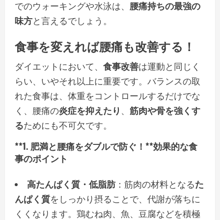
でのウォーキングや水泳は、
腰痛持ちの最強の
味方
と言えるでしょう。
食事
を変えれば腰痛も改善する！
ダイエットにおいて、
食事改善
は運動と同じく
らい、いやそれ以上に重要です。バランスの取
れた食事は、体重をコントロールするだけでな
く、腰痛の
炎症を抑えたり
、
筋肉や骨を強くす
る
ためにも不可欠です。
**1. 肥満と腰痛をダブルで防ぐ！**効果的な食
事のポイント
高たんぱく質・低脂肪
：筋肉の材料となる
た
んぱく質
をしっかり摂ることで、代謝が落ちに
くくなります。鶏むね肉、魚、豆腐などを積極