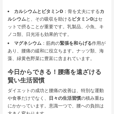
カルシウムとビタミンD
：骨を丈夫にする
カ
ルシウム
と、その吸収を助ける
ビタミンD
はセ
ットで摂ることが重要です。乳製品、小魚、キ
ノコ類、日光浴も効果的です。
マグネシウム
：筋肉の
緊張を和らげる
作用が
あり、腰痛の緩和に役立ちます。ナッツ類、海
藻、緑黄色野菜に豊富に含まれています。
今日からできる
！
腰痛を遠ざける
賢い生活習慣
ダイエットの成功と腰痛の改善は、特別な運動
や食事だけでなく、
日々の生活習慣
の積み重ね
にかかっています。意識一つで、腰への負担は
大きく変わります。