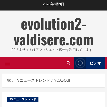
コ
2026年8月9日
ン
evolution2-
テ
ン
ツ
valdisere.com
に
ス
キ
PR「本サイトはアフィリエイト広告を利用しています」
ッ
プ
ビデオ
プ
し
ラ
ま
イ
す
家
TVニューストレンド
YOASOBI
マ
リ
メ
TVニューストレンド
ニ