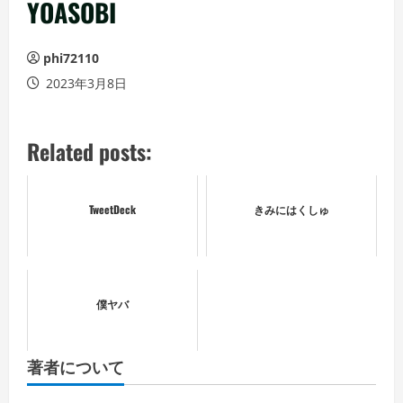
ュ
YOASOBI
ー
phi72110
2023年3月8日
Related posts:
TweetDeck
きみにはくしゅ
僕ヤバ
著者について