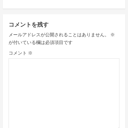
n
a
コメントを残す
v
メールアドレスが公開されることはありません。
※
が付いている欄は必須項目です
i
コメント
※
g
a
t
i
o
n