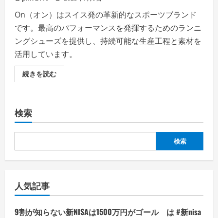
On（オン）はスイス発の革新的なスポーツブランド
です。最高のパフォーマンスを発揮するためのランニ
ングシューズを提供し、持続可能な生産工程と素材を
活用しています。
On（オ
続きを読む
ン）
の
評
判、
良
検索
い
口
コ
ミ、
悪
検索
い
口
コ
ミ、
メ
リ
人気記事
ッ
ト
と
デ
9割が知らない新NISAは1500万円がゴール は #新nisa
メ