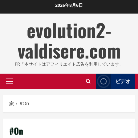
コ
2026年8月6日
ン
evolution2-
テ
ン
ツ
valdisere.com
に
ス
キ
PR「本サイトはアフィリエイト広告を利用しています」
ッ
プ
ビデオ
プ
し
ラ
ま
イ
す
家
#On
マ
リ
メ
#On
ニ