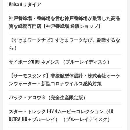
リ
#nisa #リタイア
ッ
ト
は
神戸養蜂場・養蜂場を営む神戸養蜂場が厳選した高品
ど
う
質な蜂蜜専門店【神戸養蜂場 通販ショップ】
な
の？
【徹
【すきまワークナビ】すきまワークなび、副業するな
底
解
ら！
説】
の
詳
細
サイボーグ009 ネメシス （ブルーレイディスク）
を
ご
覧
【サーモスタンド】非接触型体温計・株式会社オーケ
く
だ
ンウォーター・新型コロナウイルス感染対策
さ
い
バック・アロウ 8 （完全生産限定版）
スター・トレック I-IV 4ムービーコレクション（4K
ULTRA HD＋ブルーレイ） （ブルーレイディスク）