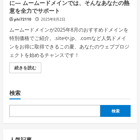
に— ムームードメインでは、そんなあなたの熱
意を全力でサポート
phi72110
2025年8月2日
ムームードメインが2025年8月のおすすめドメインを
特別価格でご紹介。.siteや.jp、.comなど人気ドメイ
ンをお得に取得できるこの夏、あなたのウェブプロジ
ェクトを始めるチャンスです！
夏
続きを読む
空
に
似
合
う
検索
ド
メ
イ
ン
を、
検索
こ
の
夏、
あ
な
た
人気記事