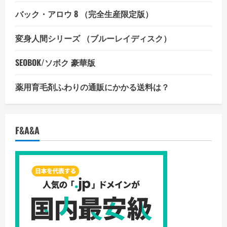
詳
細
バック・アロウ 8 （完全生産限定版）
を
ご
覧
変身人間シリーズ （ブルーレイディスク）
く
だ
さ
い
SEOBOK/ソボク 豪華版
薬用育毛剤ふわりの通販にかかる送料は？
F&A&A