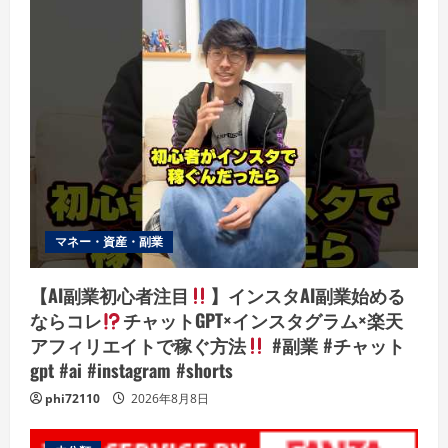
マネー・資産・副業
【AI副業初心者注目
】インスタAI副業始める
ならコレ
チャットGPT×インスタグラム×楽天
アフィリエイトで稼ぐ方法
#副業 #チャット
gpt #ai #instagram #shorts
phi72110
2026年8月8日