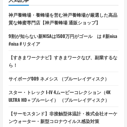
の
手
に
—
神戸養蜂場・養蜂場を営む神戸養蜂場が厳選した高品
ム
ー
質な蜂蜜専門店【神戸養蜂場 通販ショップ】
ム
ー
ド
9割が知らない新NISAは1500万円がゴール は #新nisa
メ
イ
#nisa #リタイア
ン
で
は、
【すきまワークナビ】すきまワークなび、副業するな
そ
ん
ら！
な
あ
な
た
サイボーグ009 ネメシス （ブルーレイディスク）
の
熱
意
スター・トレック I-IV 4ムービーコレクション（4K
を
全
ULTRA HD＋ブルーレイ） （ブルーレイディスク）
力
で
サ
【サーモスタンド】非接触型体温計・株式会社オーケ
ポ
ー
ンウォーター・新型コロナウイルス感染対策
ト
の