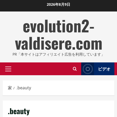
コ
2026年8月9日
ン
evolution2-
テ
ン
ツ
valdisere.com
に
ス
キ
PR「本サイトはアフィリエイト広告を利用しています」
ッ
プ
ビデオ
プ
し
ラ
ま
イ
す
家
.beauty
マ
リ
メ
.beauty
ニ