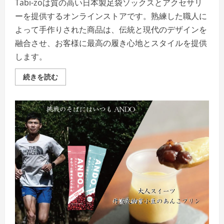
Tabi-zoは質の高い日本製足袋ソックスとアクセサリ
ーを提供するオンラインストアです。熟練した職人に
よって手作りされた商品は、伝統と現代のデザインを
融合させ、お客様に最高の履き心地とスタイルを提供
します。
Ｔ
続きを読む
ａ
ｂ
ｉ
─
ｚ
ｏ
評
判、
良
い
口
コ
ミ、
悪
い
口
コ
ミ、
メ
リ
ッ