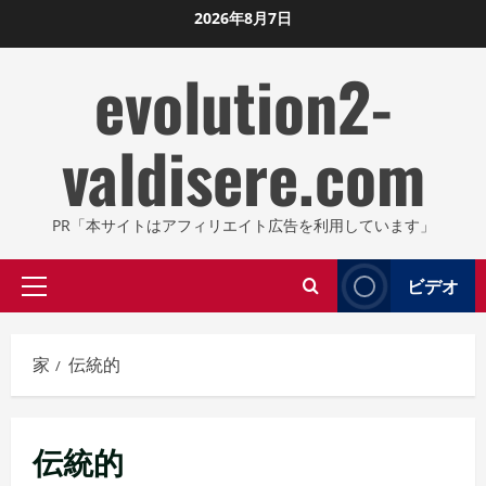
コ
2026年8月7日
ン
evolution2-
テ
ン
ツ
valdisere.com
に
ス
キ
PR「本サイトはアフィリエイト広告を利用しています」
ッ
プ
ビデオ
プ
し
ラ
ま
イ
す
家
伝統的
マ
リ
メ
伝統的
ニ