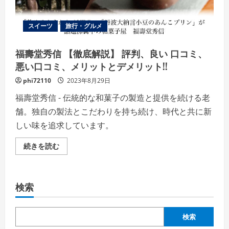
ト
と
デ
スイーツ
旅行・グルメ
メ
リ
ッ
ト!!
福壽堂秀信 【徹底解説】 評判、良い 口コミ、
【徹
底
悪い口コミ、メリットとデメリット!!
解
説】
phi72110
2023年8月29日
の
詳
福壽堂秀信 - 伝統的な和菓子の製造と提供を続ける老
細
を
舗。独自の製法とこだわりを持ち続け、時代と共に新
ご
覧
しい味を追求しています。
く
だ
さ
福
続きを読む
い
壽
堂
秀
信
【徹
検索
底
解
説】
評
判、
検索
良