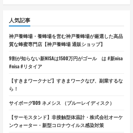
い
口
コ
ミ、
悪
人気記事
い
口
コ
ミ、
神戸養蜂場・養蜂場を営む神戸養蜂場が厳選した高品
メ
リ
質な蜂蜜専門店【神戸養蜂場 通販ショップ】
ッ
ト
と
9割が知らない新NISAは1500万円がゴール は #新nisa
デ
メ
#nisa #リタイア
リ
ッ
ト!!
【すきまワークナビ】すきまワークなび、副業するな
の
詳
ら！
細
を
ご
覧
サイボーグ009 ネメシス （ブルーレイディスク）
く
だ
さ
【サーモスタンド】非接触型体温計・株式会社オーケ
い
ンウォーター・新型コロナウイルス感染対策