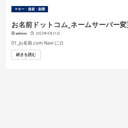
マネー・資産・副業
お名前ドットコム_ネームサーバー変
admin
2023年4月21日
01_お名前.com Navi にロ
お
続きを読む
名
前
ド
ッ
ト
コ
ム
_
ネ
ー
ム
サ
ー
バ
ー
変
更
手