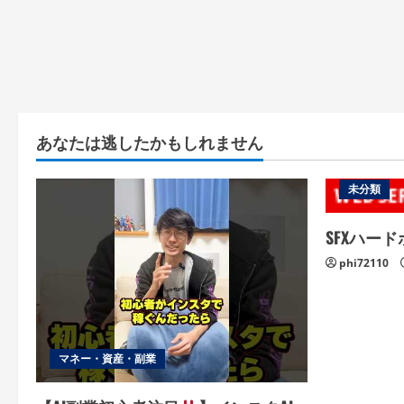
あなたは逃したかもしれません
未分類
SFXハー
phi72110
マネー・資産・副業