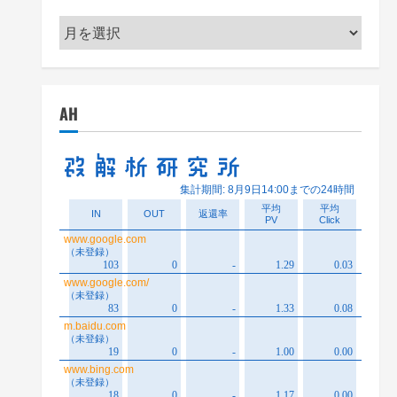
ア
ー
カ
イ
AH
ブ