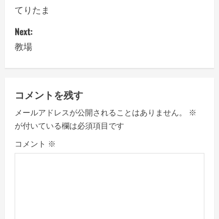
o
てりたま
s
Next:
教場
t
n
a
コメントを残す
v
メールアドレスが公開されることはありません。
※
が付いている欄は必須項目です
i
コメント
※
g
a
t
i