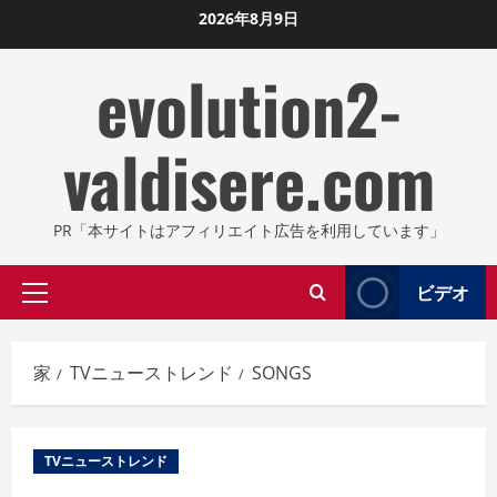
コ
2026年8月9日
ン
evolution2-
テ
ン
ツ
valdisere.com
に
ス
キ
PR「本サイトはアフィリエイト広告を利用しています」
ッ
プ
ビデオ
プ
し
ラ
ま
イ
す
家
TVニューストレンド
SONGS
マ
リ
メ
TVニューストレンド
ニ