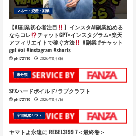
マネー・資産・副業
【AI副業初心者注目
】インスタAI副業始める
ならコレ
チャットGPT×インスタグラム×楽天
アフィリエイトで稼ぐ方法
#副業 #チャット
gpt #ai #instagram #shorts
phi72110
2026年8月8日
未分類
SFXハードボイルド/ラブクラフト
phi72110
2026年8月7日
宇宙戦艦ヤマト
ヤマトよ永遠に REBEL3199 7＜最終巻＞