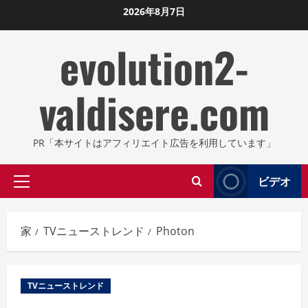
コ
2026年8月7日
ン
evolution2-
テ
ン
ツ
valdisere.com
に
ス
キ
PR「本サイトはアフィリエイト広告を利用しています」
ッ
プ
ビデオ
プ
し
ラ
ま
イ
す
家
TVニューストレンド
Photon
マ
リ
メ
TVニューストレンド
ニ