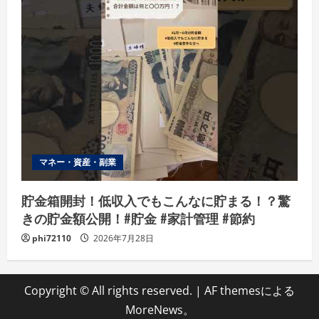
マネー・資産・副業
貯金箱開封！低収入でもこんなに貯まる！？驚
きの貯金額公開！#貯金 #家計管理 #節約
phi72110
2026年7月28日
Copyright © All rights reserved.
|
AF themesによる
MoreNews
。