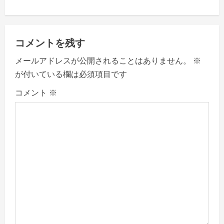
n
a
コメントを残す
v
メールアドレスが公開されることはありません。
※
が付いている欄は必須項目です
i
コメント
※
g
a
t
i
o
n