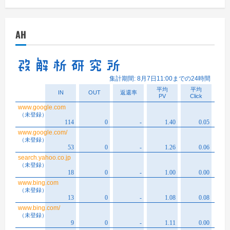
カ
イ
AH
ブ