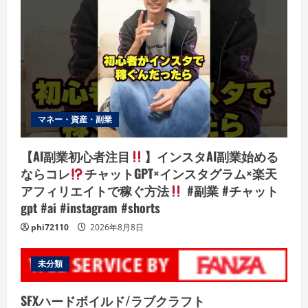
マネー・資産・副業
【AI副業初心者注目
】インスタAI副業始める
ならコレ
チャットGPT×インスタグラム×楽天
アフィリエイトで稼ぐ方法
#副業 #チャット
gpt #ai #instagram #shorts
phi72110
2026年8月8日
未分類
SFXハードボイルド/ラブクラフト