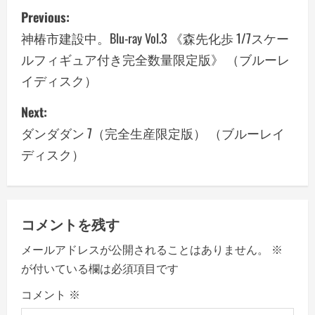
P
Previous:
o
神椿市建設中。Blu-ray Vol.3 《森先化歩 1/7スケー
ルフィギュア付き完全数量限定版》 （ブルーレ
s
イディスク）
t
Next:
n
ダンダダン 7（完全生産限定版） （ブルーレイ
a
ディスク）
v
i
コメントを残す
g
メールアドレスが公開されることはありません。
※
a
が付いている欄は必須項目です
コメント
※
t