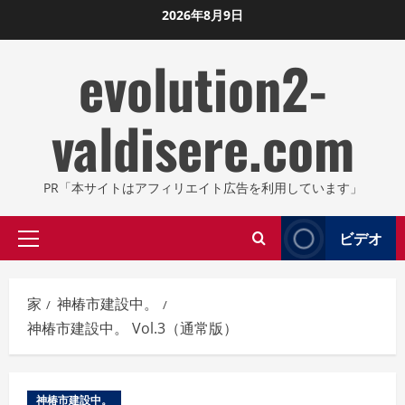
コ
2026年8月9日
ン
evolution2-
テ
ン
ツ
valdisere.com
に
ス
キ
PR「本サイトはアフィリエイト広告を利用しています」
ッ
プ
ビデオ
プ
し
ラ
ま
イ
す
家
神椿市建設中。
マ
神椿市建設中。 Vol.3（通常版）
リ
メ
ニ
神椿市建設中。