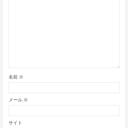
i
o
n
名前
※
メール
※
サイト