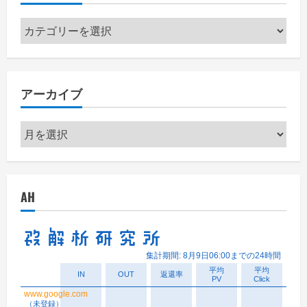
カ
テ
ゴ
リ
アーカイブ
ー
ア
ー
カ
イ
AH
ブ