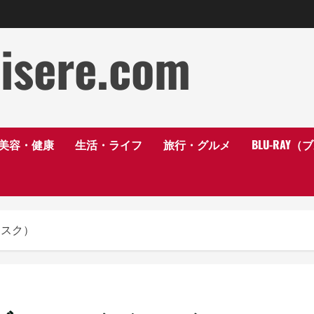
disere.com
美容・健康
生活・ライフ
旅行・グルメ
BLU-RAY
ィスク）