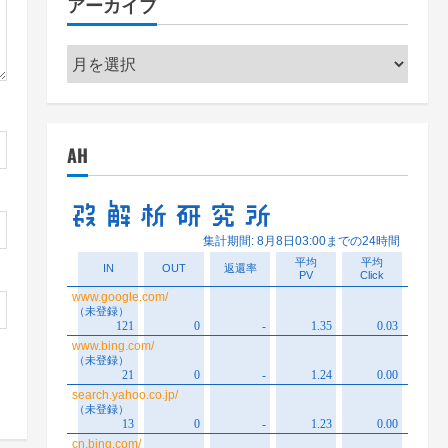
アーカイブ
ー
ア
ー
カ
イ
AH
ブ