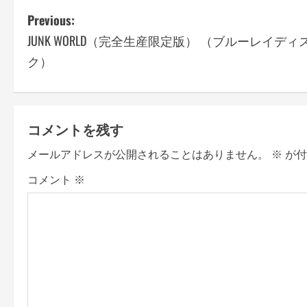
P
Previous:
JUNK WORLD（完全生産限定版） （ブルーレイディ
o
ク）
s
t
コメントを残す
n
メールアドレスが公開されることはありません。
※
が付
a
コメント
※
v
i
g
a