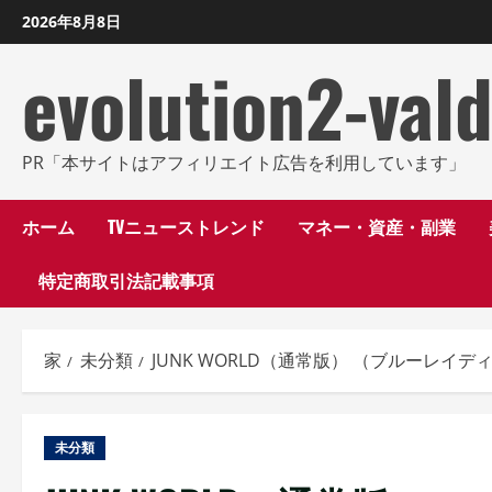
コ
2026年8月8日
ン
evolution2-val
テ
ン
ツ
に
PR「本サイトはアフィリエイト広告を利用しています」
ス
キ
ホーム
TVニューストレンド
マネー・資産・副業
ッ
特定商取引法記載事項
プ
し
ま
家
未分類
JUNK WORLD（通常版） （ブルーレイデ
す
未分類