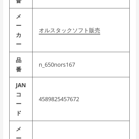
督
メ
ー
オルスタックソフト販売
カ
ー
品
n_650nors167
番
JAN
コ
4589825457672
ー
ド
メ
ー