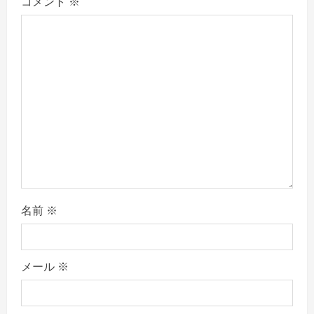
コメント
※
g
a
t
i
o
n
名前
※
メール
※