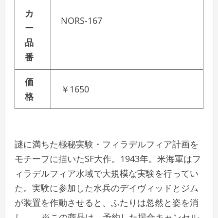
カ
NORS-167
ー
品
番
価
￥1650
格
謎に満ちた極秘実験・フィラデルフィア計画を
モチーフに描いたSF大作。1943年。米海軍はフ
ィラデルフィア水域で大規模な実験を行ってい
た。実験に参加した水兵のデイヴィッドとジム
が装置を作動させると、ふたりは忽然と姿を消
し…。 ※この商品は、予約した場合キャンセル