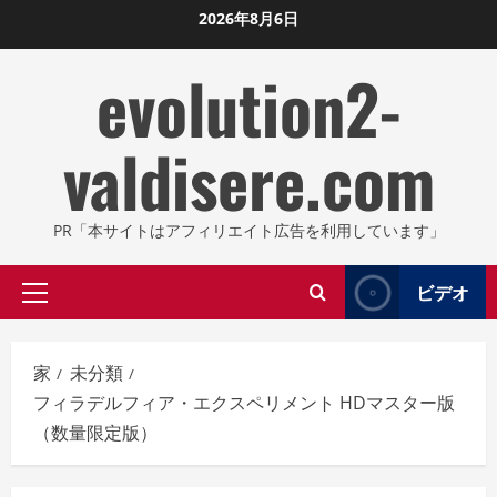
コ
2026年8月6日
ン
evolution2-
テ
ン
ツ
valdisere.com
に
ス
キ
PR「本サイトはアフィリエイト広告を利用しています」
ッ
プ
ビデオ
プ
し
ラ
ま
イ
す
家
未分類
マ
フィラデルフィア・エクスペリメント HDマスター版
リ
（数量限定版）
メ
ニ