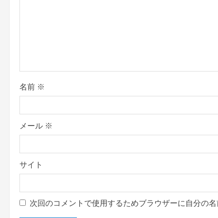
a
t
i
o
名前
※
n
メール
※
サイト
次回のコメントで使用するためブラウザーに自分の名