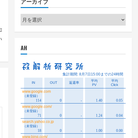
アーカイブ
ー
ア
ー
:
カ
い
イ
。
AH
ブ