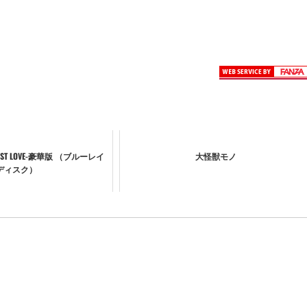
ST LOVE-豪華版 （ブルーレイ
大怪獣モノ
ディスク）