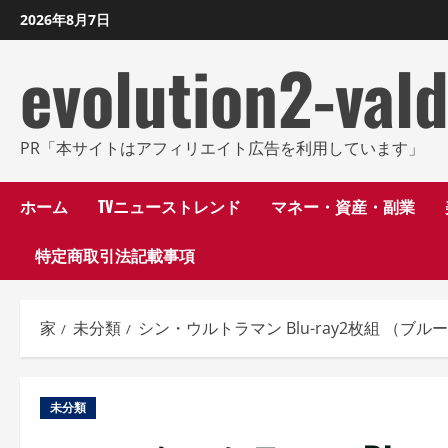
コ
2026年8月7日
ン
evolution2-val
テ
ン
ツ
に
PR「本サイトはアフィリエイト広告を利用しています」
ス
キ
ホーム
TVニューストレンド
マネー・資産・副業
ッ
特定商取引法記載事項
プ
し
ま
家
未分類
シン・ウルトラマン Blu-ray2枚組 （ブ
す
未分類