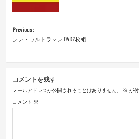
P
Previous:
シン・ウルトラマン DVD2枚組
o
s
t
コメントを残す
n
メールアドレスが公開されることはありません。
※
が付
a
コメント
※
v
i
g