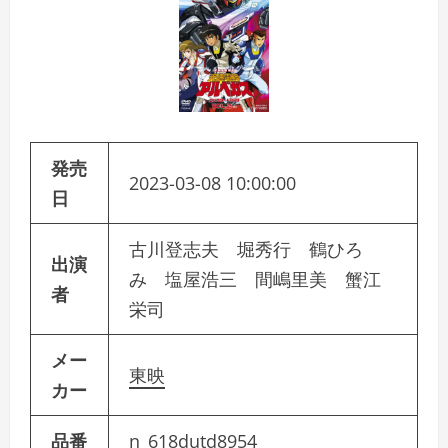
発売
2023-03-08 10:00:00
日
古川登志夫 堀秀行 鶴ひろ
出演
み 塩屋浩三 間嶋里美 蟹江
者
栄司
メー
東映
カー
品番
n_618dutd8954