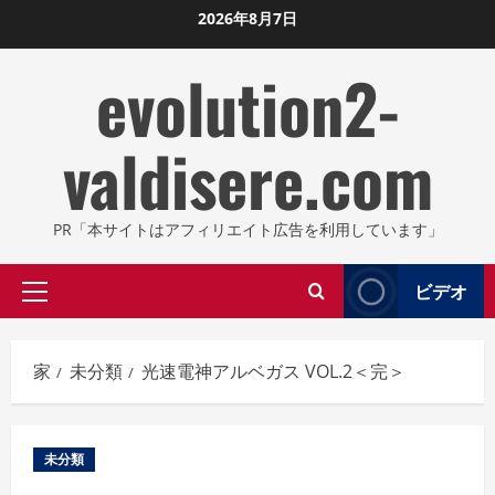
コ
2026年8月7日
ン
evolution2-
テ
ン
ツ
valdisere.com
に
ス
キ
PR「本サイトはアフィリエイト広告を利用しています」
ッ
プ
ビデオ
プ
し
ラ
ま
イ
す
家
未分類
光速電神アルベガス VOL.2＜完＞
マ
リ
メ
未分類
ニ