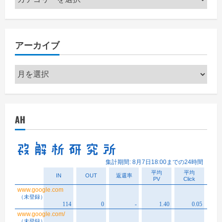
テ
ゴ
リ
アーカイブ
ー
ア
ー
カ
イ
AH
ブ