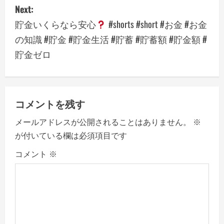
Next:
n
貯金いくらなら安心
#shorts #short #お金 #お金
a
の知識 #貯金 #貯金生活 #貯蓄 #貯蓄額 #貯金額 #
貯金ゼロ
v
i
g
コメントを残す
a
メールアドレスが公開されることはありません。
※
が付いている欄は必須項目です
t
コメント
※
i
o
n