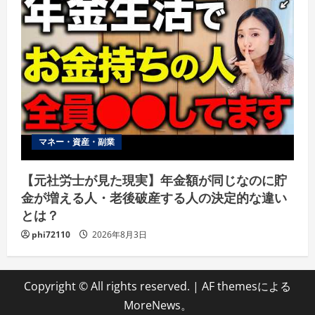
マネー・資産・副業
【元社労士が見た現実】年金額が同じなのに貯
金が増える人・老後破産する人の決定的な違い
とは？
phi72110
2026年8月3日
Copyright © All rights reserved.
|
AF themesによる
MoreNews
。