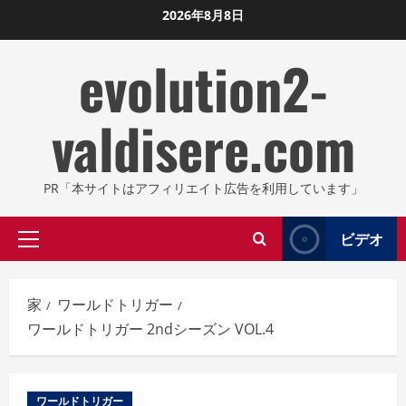
コ
2026年8月8日
ン
evolution2-
テ
ン
ツ
valdisere.com
に
ス
キ
PR「本サイトはアフィリエイト広告を利用しています」
ッ
プ
ビデオ
プ
し
ラ
ま
イ
す
家
ワールドトリガー
マ
ワールドトリガー 2ndシーズン VOL.4
リ
メ
ニ
ワールドトリガー