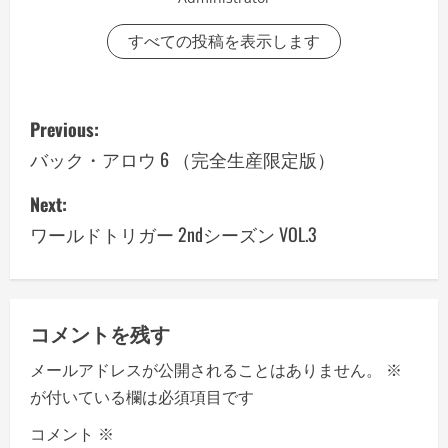
すべての投稿を表示します
P
Previous:
o
バック・アロウ 6 （完全生産限定版）
s
Next:
ワールドトリガー 2ndシーズン VOL.3
t
n
a
コメントを残す
v
メールアドレスが公開されることはありません。
※
が付いている欄は必須項目です
i
コメント
※