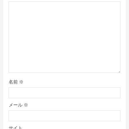
g
a
t
i
o
n
名前
※
メール
※
サイト