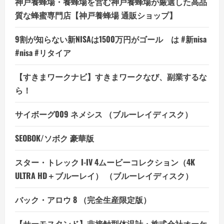
神戸養蜂場・養蜂場を営む神戸養蜂場が厳選した高品
質な蜂蜜専門店【神戸養蜂場 通販ショップ】
9割が知らない新NISAは1500万円がゴール は #新nisa
#nisa #リタイア
【すきまワークナビ】すきまワークなび、副業するな
ら！
サイボーグ009 ネメシス （ブルーレイディスク）
SEOBOK/ソボク 豪華版
スター・トレック I-IV 4ムービーコレクション（4K
ULTRA HD＋ブルーレイ） （ブルーレイディスク）
バック・アロウ 8 （完全生産限定版）
【サーモスタンド】非接触型体温計・株式会社オーケ