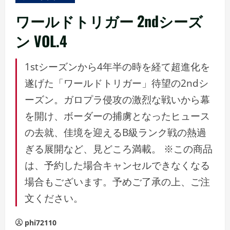
ュ
ー
ワールドトリガー 2ndシーズ
ン VOL.4
1stシーズンから4年半の時を経て超進化を
遂げた「ワールドトリガー」待望の2ndシ
ーズン。ガロプラ侵攻の激烈な戦いから幕
を開け、ボーダーの捕虜となったヒュース
の去就、佳境を迎えるB級ランク戦の熱過
ぎる展開など、見どころ満載。 ※この商品
は、予約した場合キャンセルできなくなる
場合もございます。予めご了承の上、ご注
文ください。
phi72110