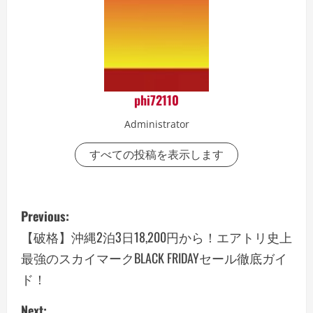
phi72110
Administrator
すべての投稿を表示します
P
Previous:
o
【破格】沖縄2泊3日18,200円から！エアトリ史上
最強のスカイマークBLACK FRIDAYセール徹底ガイ
s
ド！
t
Next: