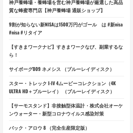
神戸養蜂場・養蜂場を営む神戸養蜂場が厳選した高品
質な蜂蜜専門店【神戸養蜂場 通販ショップ】
9割が知らない新NISAは1500万円がゴール は #新nisa
#nisa #リタイア
【すきまワークナビ】すきまワークなび、副業するな
ら！
サイボーグ009 ネメシス （ブルーレイディスク）
スター・トレック I-IV 4ムービーコレクション（4K
ULTRA HD＋ブルーレイ） （ブルーレイディスク）
【サーモスタンド】非接触型体温計・株式会社オーケ
ンウォーター・新型コロナウイルス感染対策
バック・アロウ 8 （完全生産限定版）