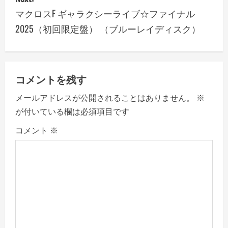
n
マクロスF ギャラクシーライブ☆ファイナル
a
2025（初回限定盤） （ブルーレイディスク）
v
i
コメントを残す
g
メールアドレスが公開されることはありません。
※
a
が付いている欄は必須項目です
コメント
※
t
i
o
n