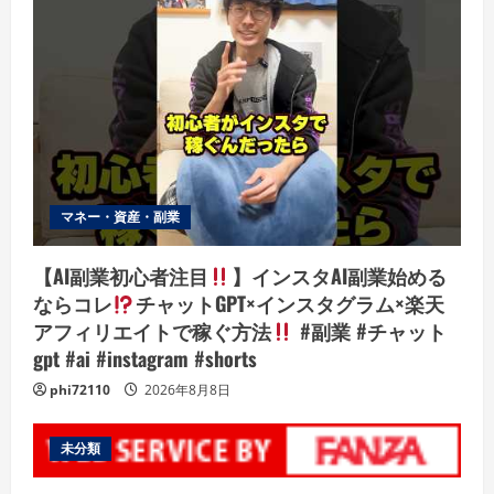
マネー・資産・副業
【AI副業初心者注目
】インスタAI副業始める
ならコレ
チャットGPT×インスタグラム×楽天
アフィリエイトで稼ぐ方法
#副業 #チャット
gpt #ai #instagram #shorts
phi72110
2026年8月8日
未分類