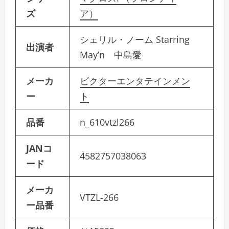
ズ
ア）
シェリル・ノーム Starring
出演者
May’n 中島愛
メーカ
ビクターエンタテインメン
ー
ト
品番
n_610vtzl266
JANコ
4582757038063
ード
メーカ
VTZL-266
ー品番