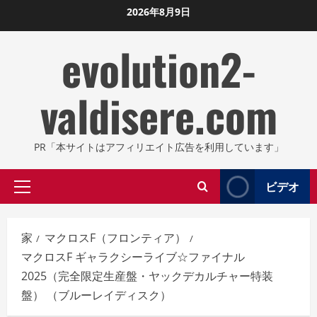
コ
2026年8月9日
ン
evolution2-
テ
ン
ツ
valdisere.com
に
ス
キ
PR「本サイトはアフィリエイト広告を利用しています」
ッ
プ
ビデオ
プ
し
ラ
ま
イ
す
家
マクロスF（フロンティア）
マ
マクロスF ギャラクシーライブ☆ファイナル
リ
2025（完全限定生産盤・ヤックデカルチャー特装
メ
盤） （ブルーレイディスク）
ニ