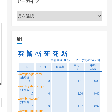
アーカイブ
ー
ア
ー
カ
イ
AH
ブ