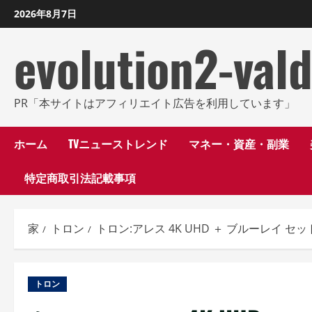
コ
2026年8月7日
ン
evolution2-val
テ
ン
ツ
に
PR「本サイトはアフィリエイト広告を利用しています」
ス
キ
ホーム
TVニューストレンド
マネー・資産・副業
ッ
特定商取引法記載事項
プ
し
ま
家
トロン
トロン:アレス 4K UHD ＋ ブルーレイ セッ
す
トロン