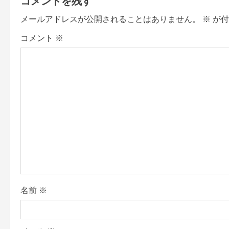
コメントを残す
n
メールアドレスが公開されることはありません。
※
が付
a
コメント
※
v
i
g
a
t
i
o
名前
※
n