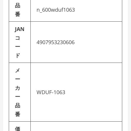
品
n_600wduf1063
番
JAN
コ
4907953230606
ー
ド
メ
ー
カ
WDUF-1063
ー
品
番
価