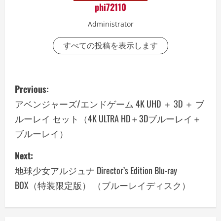
phi72110
Administrator
すべての投稿を表示します
P
Previous:
o
アベンジャーズ/エンドゲーム 4K UHD ＋ 3D ＋ ブ
ルーレイ セット（4K ULTRA HD＋3Dブルーレイ＋
s
ブルーレイ）
t
Next:
n
地球少女アルジュナ Director’s Edition Blu-ray
a
BOX（特装限定版） （ブルーレイディスク）
v