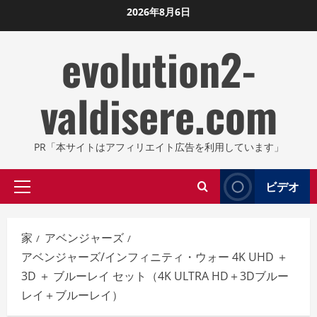
コ
2026年8月6日
ン
evolution2-
テ
ン
ツ
valdisere.com
に
ス
キ
PR「本サイトはアフィリエイト広告を利用しています」
ッ
プ
ビデオ
プ
し
ラ
ま
イ
す
家
アベンジャーズ
マ
アベンジャーズ/インフィニティ・ウォー 4K UHD ＋
リ
3D ＋ ブルーレイ セット（4K ULTRA HD＋3Dブルー
メ
レイ＋ブルーレイ）
ニ