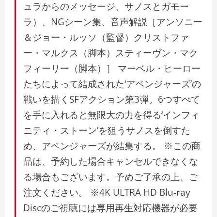
ュラからのメッセージ、サノスとガモー
ラ）、NGシーン集、音声解説［アンソニー
＆ジョー・ルッソ（監督）クリストファ
ー・マルクス（脚本）スティーヴン・マク
フィーリー（脚本）］ マーベル・ヒーロー
たちによって結成された‘アベンジャーズ’の
戦いを描くSFアクション第3弾。6つすべて
を手に入れると無限大の力を得る‘インフィ
ニティ・ストーン’を狙うサノスを倒すた
め、アベンジャーズが結集する。 ※この商
品は、予約した場合キャンセルできなくな
る場合もございます。予めご了承の上、ご
注文ください。 ※4K ULTRA HD Blu-ray
Discのご視聴には専用再生対応機器が必要