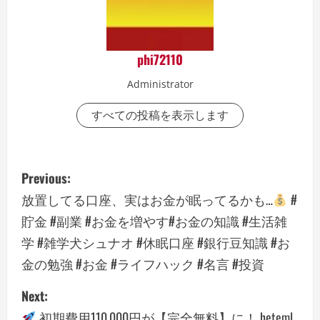
phi72110
Administrator
すべての投稿を表示します
P
Previous:
o
放置してる口座、実はお金が眠ってるかも…
#
貯金 #副業 #お金を増やす#お金の知識 #生活雑
s
学 #雑学犬シュナオ #休眠口座 #銀行豆知識 #お
t
金の勉強 #お金 #ライフハック #名言 #投資
n
Next:
初期費用110,000円が【完全無料】に！ heteml