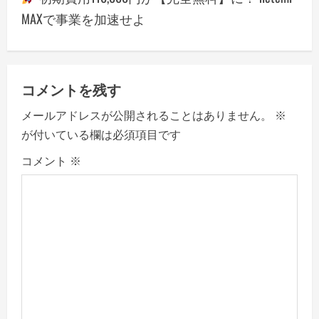
a
MAXで事業を加速せよ
v
i
g
コメントを残す
a
メールアドレスが公開されることはありません。
※
が付いている欄は必須項目です
t
コメント
※
i
o
n