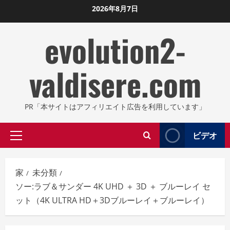
コ
2026年8月7日
ン
evolution2-
テ
ン
ツ
valdisere.com
に
ス
キ
PR「本サイトはアフィリエイト広告を利用しています」
ッ
プ
ビデオ
プ
し
ラ
ま
イ
す
家
未分類
マ
ソー:ラブ＆サンダー 4K UHD ＋ 3D ＋ ブルーレイ セ
リ
ット（4K ULTRA HD＋3Dブルーレイ＋ブルーレイ）
メ
ニ