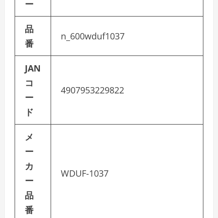
ー
品
n_600wduf1037
番
JAN
コ
4907953229822
ー
ド
メ
ー
カ
WDUF-1037
ー
品
番