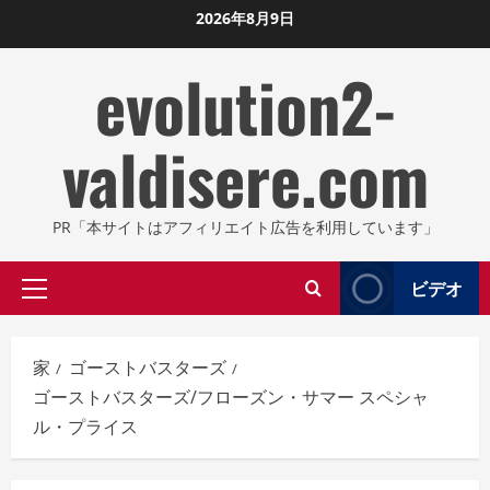
コ
2026年8月9日
ン
evolution2-
テ
ン
ツ
valdisere.com
に
ス
キ
PR「本サイトはアフィリエイト広告を利用しています」
ッ
プ
ビデオ
プ
し
ラ
ま
イ
す
家
ゴーストバスターズ
マ
ゴーストバスターズ/フローズン・サマー スペシャ
リ
ル・プライス
メ
ニ