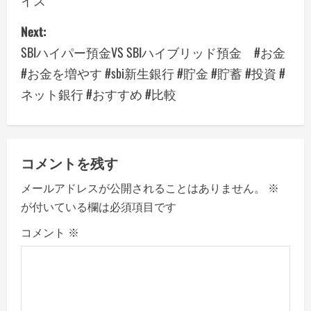
イス
s
Next:
t
SBIハイパー預金VS SBIハイブリッド預金 #お金
n
#お金を増やす #sbi新生銀行 #貯金 #貯蓄 #投資 #
a
ネット銀行 #おすすめ #比較
v
i
コメントを残す
g
メールアドレスが公開されることはありません。
※
a
が付いている欄は必須項目です
コメント
※
t
i
o