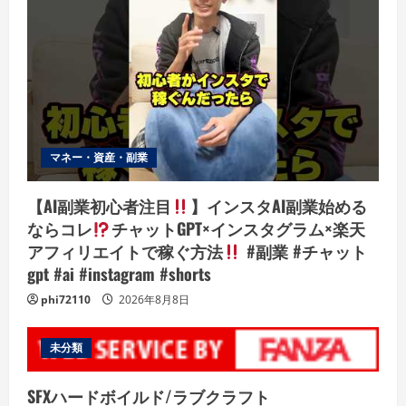
マネー・資産・副業
【AI副業初心者注目
】インスタAI副業始める
ならコレ
チャットGPT×インスタグラム×楽天
アフィリエイトで稼ぐ方法
#副業 #チャット
gpt #ai #instagram #shorts
phi72110
2026年8月8日
未分類
SFXハードボイルド/ラブクラフト