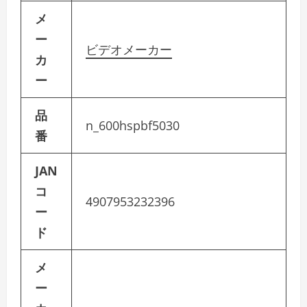
メ
ー
ビデオメーカー
カ
ー
品
n_600hspbf5030
番
JAN
コ
4907953232396
ー
ド
メ
ー