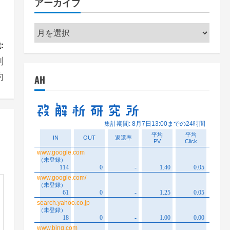
アーカイブ
ー
ア
ー
:
カ
副
イ
約
AH
ブ