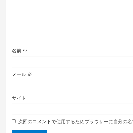
a
t
i
o
名前
※
n
メール
※
サイト
次回のコメントで使用するためブラウザーに自分の名