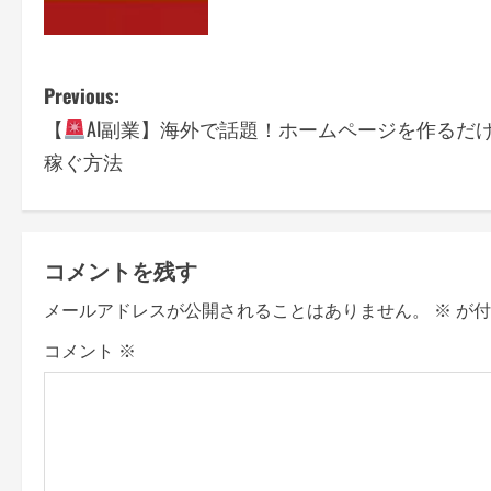
P
Previous:
【
AI副業】海外で話題！ホームページを作るだ
o
稼ぐ方法
s
t
コメントを残す
n
メールアドレスが公開されることはありません。
※
が付
a
コメント
※
v
i
g