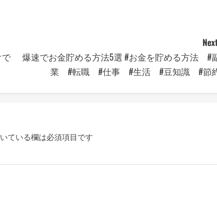
Next
けで
爆速でお金貯める方法5選 #お金を貯める方法 #
業 #転職 #仕事 #生活 #豆知識 #節
いている欄は必須項目です