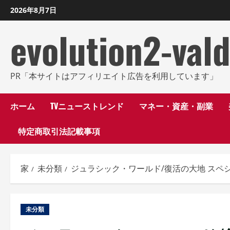
コ
2026年8月7日
ン
evolution2-val
テ
ン
ツ
に
PR「本サイトはアフィリエイト広告を利用しています」
ス
キ
ホーム
TVニューストレンド
マネー・資産・副業
ッ
特定商取引法記載事項
プ
し
ま
家
未分類
ジュラシック・ワールド/復活の大地 スペ
す
未分類