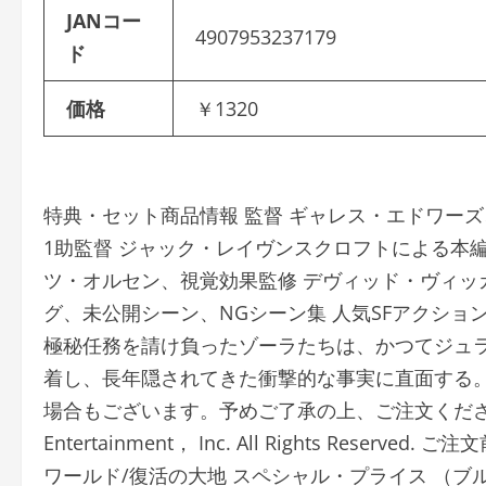
JANコー
4907953237179
ド
価格
￥1320
特典・セット商品情報 監督 ギャレス・エドワー
1助監督 ジャック・レイヴンスクロフトによる本
ツ・オルセン、視覚効果監修 デヴィッド・ヴィッ
グ、未公開シーン、NGシーン集 人気SFアクショ
極秘任務を請け負ったゾーラたちは、かつてジュ
着し、長年隠されてきた衝撃的な事実に直面する。
場合もございます。予めご了承の上、ご注文ください。 TM ＆ ©
Entertainment， Inc. All Rights Re
ワールド/復活の大地 スペシャル・プライス （ブ