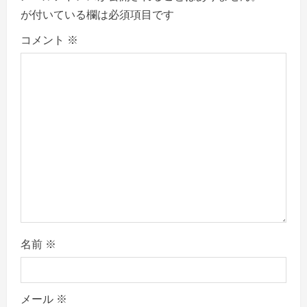
g
が付いている欄は必須項目です
a
コメント
※
t
i
o
n
名前
※
メール
※