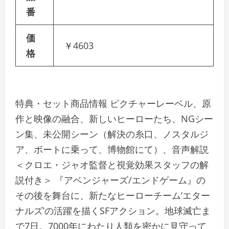
番
価
￥4603
格
特典・セット商品情報 ピクチャーレーベル、原
作と映像の融合、新しいヒーローたち、NGシー
ン集、未公開シーン（解決の糸口、ノスタルジ
ア、ボートに乗って、博物館にて）、音声解説
＜クロエ・ジャオ監督と視覚効果スタッフの解
説付き＞ 『アベンジャーズ/エンドゲーム』の
その後を舞台に、新たなヒーローチーム‘エター
ナルズ’の活躍を描くSFアクション。地球滅亡ま
で7日。7000年にわたり人類を密かに見守って