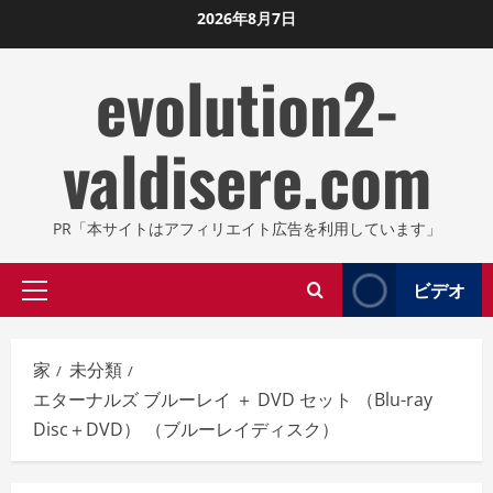
コ
2026年8月7日
ン
evolution2-
テ
ン
ツ
valdisere.com
に
ス
キ
PR「本サイトはアフィリエイト広告を利用しています」
ッ
プ
ビデオ
プ
し
ラ
ま
イ
す
家
未分類
マ
エターナルズ ブルーレイ ＋ DVD セット （Blu-ray
リ
Disc＋DVD） （ブルーレイディスク）
メ
ニ