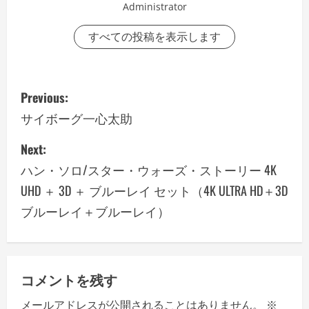
Administrator
すべての投稿を表示します
P
Previous:
o
サイボーグ一心太助
s
Next:
ハン・ソロ/スター・ウォーズ・ストーリー 4K
t
UHD ＋ 3D ＋ ブルーレイ セット（4K ULTRA HD＋3D
n
ブルーレイ＋ブルーレイ）
a
v
コメントを残す
i
メールアドレスが公開されることはありません。
※