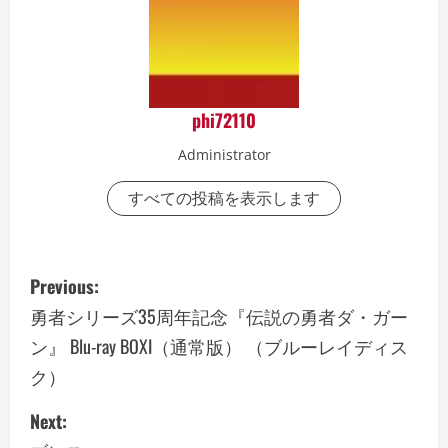
phi72110
Administrator
すべての投稿を表示します
P
Previous:
o
勇者シリーズ35周年記念『伝説の勇者ダ・ガー
ン』 Blu-ray BOXI（通常版） （ブルーレイディス
s
ク）
t
Next:
n