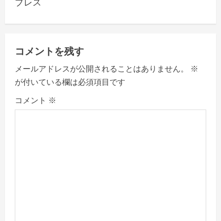
ブレス
a
v
コメントを残す
i
メールアドレスが公開されることはありません。
※
g
が付いている欄は必須項目です
a
コメント
※
t
i
o
n