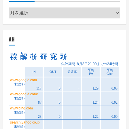
ア
ー
カ
イ
AH
ブ