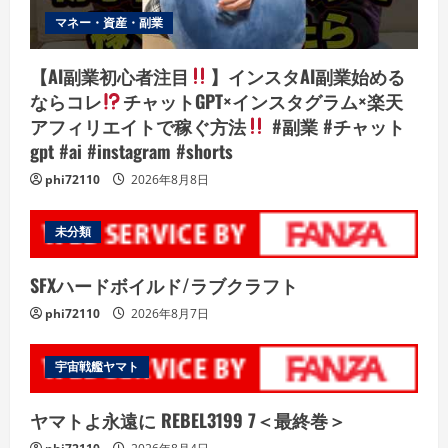
マネー・資産・副業
【AI副業初心者注目
】インスタAI副業始める
ならコレ
チャットGPT×インスタグラム×楽天
アフィリエイトで稼ぐ方法
#副業 #チャット
gpt #ai #instagram #shorts
phi72110
2026年8月8日
未分類
SFXハードボイルド/ラブクラフト
phi72110
2026年8月7日
宇宙戦艦ヤマト
ヤマトよ永遠に REBEL3199 7＜最終巻＞