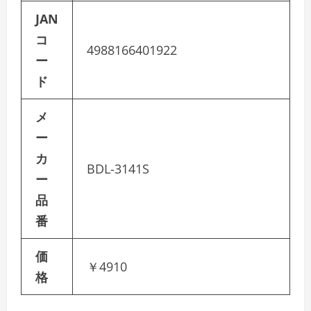
JAN
コ
4988166401922
ー
ド
メ
ー
カ
BDL-3141S
ー
品
番
価
￥4910
格