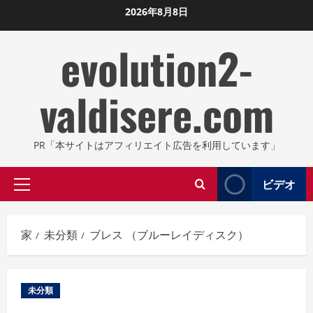
コ
2026年8月8日
ン
evolution2-
テ
ン
ツ
valdisere.com
に
ス
キ
PR「本サイトはアフィリエイト広告を利用しています」
ッ
プ
ビデオ
プ
し
ラ
ま
イ
す
家
未分類
ブレス （ブルーレイディスク）
マ
リ
メ
未分類
ニ