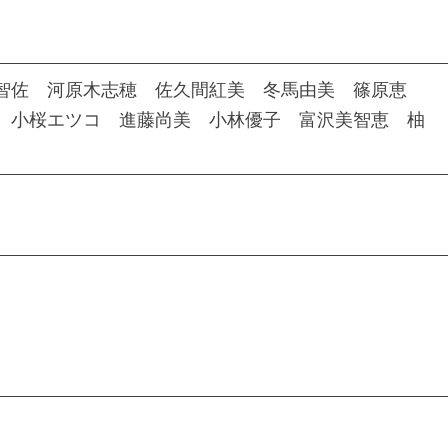
智佐 河原木志穂 佐久間紅美 冬馬由美 篠原恵
 小桜エツコ 進藤尚美 小林優子 富沢美智恵 柚