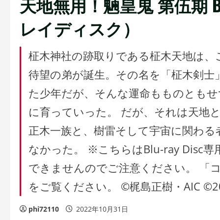
天地無用！魎皇鬼 第伍期 Bl
レイディスク）
柾木神社の跡取りである柾木天地は、
待望の弟が誕生。その名を「柾木剣士
た少年だが、そんな運命もものともせ
に育っていった。 だが、それは天地
正木一族と、樹雷そして宇宙に関わる
なかった。 ※こちらはBlu-ray D
できませんのでご注意ください。 「
をご覧ください。 ©梶島正樹・AIC ©
phi72110
2022年10月31日