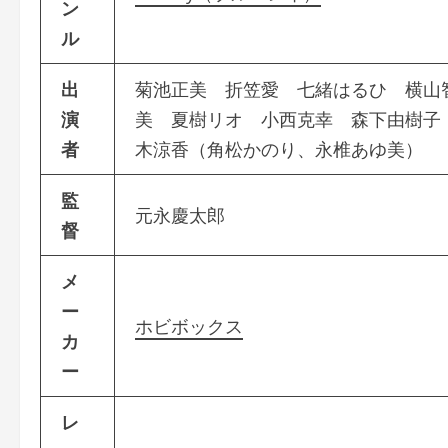
ン
ル
出
菊池正美 折笠愛 七緒はるひ 横山
演
美 夏樹リオ 小西克幸 森下由樹子
者
木涼香（角松かのり、永椎あゆ美）
監
元永慶太郎
督
メ
ー
ホビボックス
カ
ー
レ