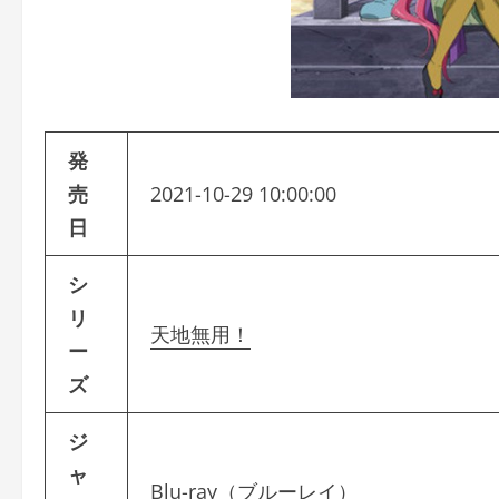
発
売
2021-10-29 10:00:00
日
シ
リ
天地無用！
ー
ズ
ジ
ャ
Blu-ray（ブルーレイ）