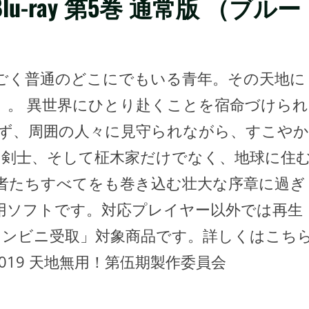
u-ray 第5巻 通常版 （ブルー
ごく普通のどこにでもいる青年。その天地に
」。 異世界にひとり赴くことを宿命づけられ
ず、周囲の人々に見守られながら、すこやか
と剣士、そして柾木家だけでなく、地球に住
者たちすべてをも巻き込む壮大な序章に過ぎ
isc専用ソフトです。対応プレイヤー以外では再生
コンビニ受取」対象商品です。詳しくはこち
2019 天地無用！第伍期製作委員会