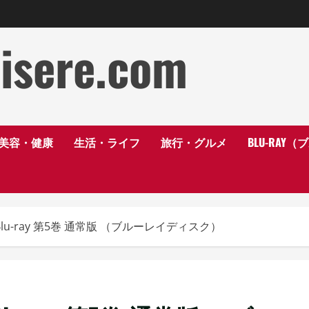
disere.com
美容・健康
生活・ライフ
旅行・グルメ
BLU-RAY
u-ray 第5巻 通常版 （ブルーレイディスク）