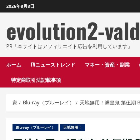
コ
2026年8月8日
ン
evolution2-val
テ
ン
ツ
に
PR「本サイトはアフィリエイト広告を利用しています」
ス
キ
ホーム
TVニューストレンド
マネー・資産・副業
ッ
特定商取引法記載事項
プ
し
ま
家
Blu-ray（ブルーレイ）
天地無用！魎皇鬼 第伍期 Bl
す
Blu-ray（ブルーレイ）
天地無用！