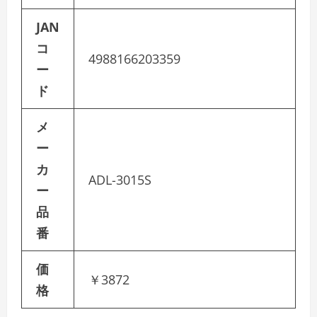
JAN
コ
4988166203359
ー
ド
メ
ー
カ
ADL-3015S
ー
品
番
価
￥3872
格