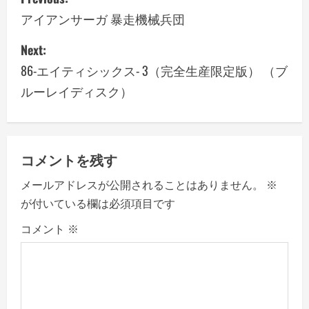
o
アイアンサーガ 暴走機械兵団
s
Next:
86-エイティシックス- 3（完全生産限定版） （ブ
t
ルーレイディスク）
n
a
v
コメントを残す
メールアドレスが公開されることはありません。
※
i
が付いている欄は必須項目です
g
コメント
※
a
t