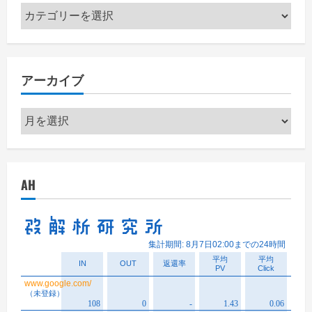
カ
テ
ゴ
リ
アーカイブ
ー
ア
ー
カ
イ
AH
ブ