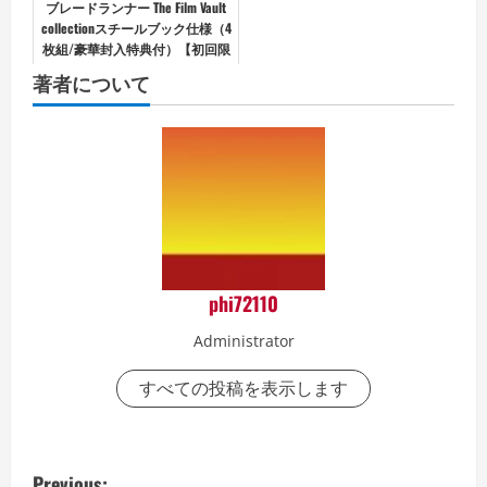
ブレードランナー The Film Vault
collectionスチールブック仕様（4
枚組/豪華封入特典付）【初回限
定生産】（4K ULTRA HD＋ブルー
著者について
レイ）
phi72110
Administrator
すべての投稿を表示します
P
Previous: