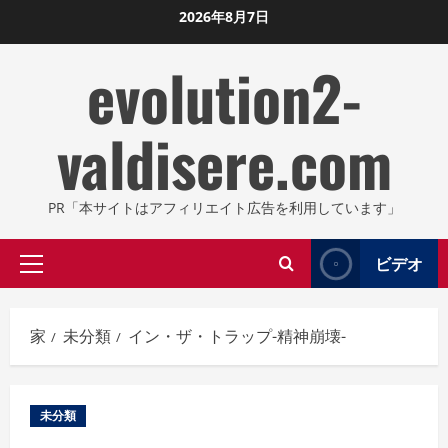
コ
2026年8月7日
ン
evolution2-
テ
ン
ツ
valdisere.com
に
ス
キ
PR「本サイトはアフィリエイト広告を利用しています」
ッ
プ
ビデオ
プ
し
ラ
ま
イ
す
家
未分類
イン・ザ・トラップ-精神崩壊-
マ
リ
メ
未分類
ニ