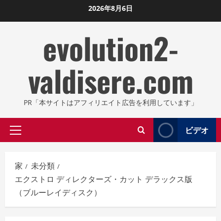
コ
2026年8月6日
ン
evolution2-
テ
ン
ツ
valdisere.com
に
ス
キ
PR「本サイトはアフィリエイト広告を利用しています」
ッ
プ
ビデオ
プ
し
ラ
ま
イ
す
家
未分類
マ
エクストロ ディレクターズ・カット デラックス版
リ
（ブルーレイディスク）
メ
ニ