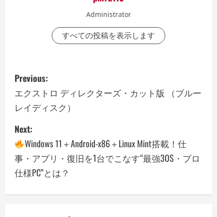
Administrator
すべての投稿を表示します
P
Previous:
o
エクストロ ディレクターズ・カット版 （ブルー
レイディスク）
s
Next:
t
Windows 11＋Android-x86＋Linux Mint搭載！仕
n
事・アプリ・復旧を1台でこなす“最強3OS・プロ
a
仕様PC”とは？
v
i