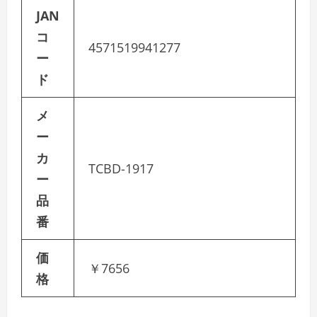
JAN
コ
4571519941277
ー
ド
メ
ー
カ
TCBD-1917
ー
品
番
価
￥7656
格