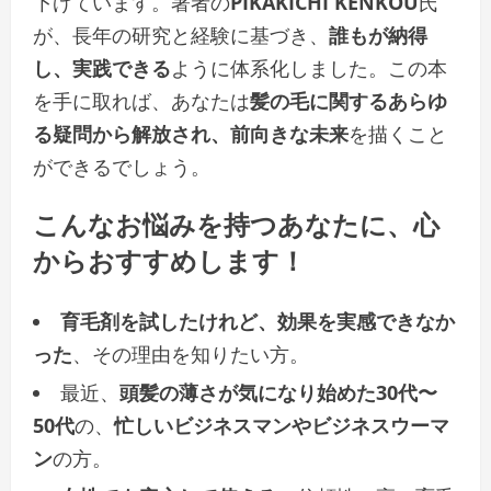
下げています。著者の
PIKAKICHI KENKOU
氏
が、長年の研究と経験に基づき、
誰もが納得
し、実践できる
ように体系化しました。この本
を手に取れば、あなたは
髪の毛に関するあらゆ
る疑問から解放され、前向きな未来
を描くこと
ができるでしょう。
こんなお悩みを持つあなたに、心
からおすすめします！
育毛剤を試したけれど、効果を実感できなか
った
、その理由を知りたい方。
最近、
頭髪の薄さが気になり始めた30代〜
50代
の、
忙しいビジネスマンやビジネスウーマ
ン
の方。