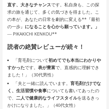
直す、大きなチャンス
です。私自身も、この探
求の旅を通じて、多くの気づきを得ました。こ
の本が、あなたの日常を劇的に変える**『最初
の一歩』
になることを心から願っています。」
― PIKAKICHI KENKOU**
読者の絶賛レビューが続々！
「育毛剤について
初めてでも本当にわかりや
すかった
です。
表が豊富
で、直感的に理解でき
ました！」（30代男性）
「夫と一緒に読んでいます。
育毛剤だけでな
く、生活習慣や食事
についても書いてあったの
で、
二人で健康的なライフスタイル
を送るきっ
かけになりました。」（40代女性）