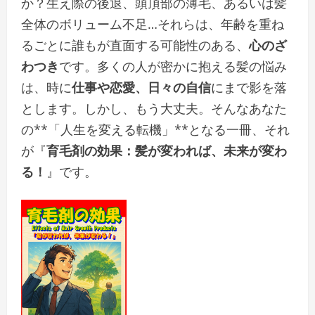
か？生え際の後退、頭頂部の薄毛、あるいは髪
全体のボリューム不足…それらは、年齢を重ね
るごとに誰もが直面する可能性のある、
心のざ
わつき
です。多くの人が密かに抱える髪の悩み
は、時に
仕事や恋愛、日々の自信
にまで影を落
とします。しかし、もう大丈夫。そんなあなた
の**「人生を変える転機」**となる一冊、それ
が『
育毛剤の効果：髪が変われば、未来が変わ
る！
』です。