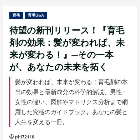
ュ
ー
育毛
育毛Q&A
待望の新刊リリース！『育毛
剤の効果：髪が変われば、未
来が変わる！』─その一本
が、あなたの未来を拓く
髪が変われば、未来が変わる！育毛剤の本
当の効果と最新成分の科学的解説、男性・
女性の違い、図解やマトリクス分析まで網
羅した究極のガイドブック。あなたの髪と
人生を変える一冊。
phi72110