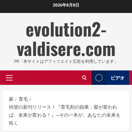
コ
2026年8月8日
ン
evolution2-
テ
ン
ツ
valdisere.com
に
ス
キ
PR「本サイトはアフィリエイト広告を利用しています」
ッ
プ
ビデオ
プ
し
ラ
ま
イ
す
家
育毛
マ
待望の新刊リリース！『育毛剤の効果：髪が変われ
リ
ば、未来が変わる！』─その一本が、あなたの未来を
メ
拓く
ニ