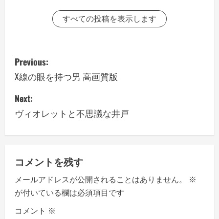
すべての投稿を表示します
P
Previous:
o
X線の眼を持つ男 高画質版
s
Next:
ヴィオレットと不思議な井戸
t
n
a
コメントを残す
v
メールアドレスが公開されることはありません。
※
が付いている欄は必須項目です
i
コメント
※