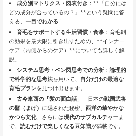
成分別マトリクス・図表付き
：**「自分には
どの成分が合っているの？」**という疑問に答
える、
一目でわかる
！
育毛をサポートする生活習慣・食事
：育毛剤
の効果を最大限に引き出すための、**インナー
ケア（内側からのケア）**についても詳しく解
説。
システム思考・ベン図思考での分析
：
論理的
で科学的な思考法
を用いて、
自分だけの最適な
育毛プラン
を見つけ出せます。
古今東西の「髪の面白話」
：日本の
戦国武将
の髷（まげ）
に隠された秘密、
西洋の華やかな
かつら文化
、さらには
現代のサブカルチャー
ま
で、
読むだけで楽しくなる豆知識
が満載です。