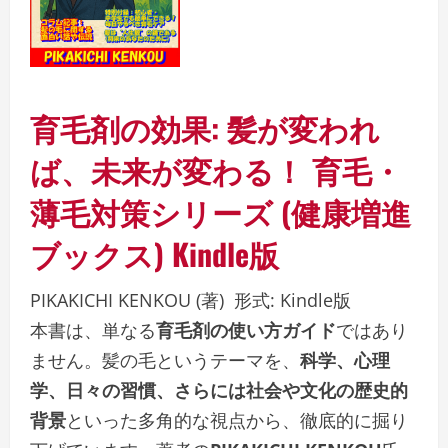
育毛剤の効果: 髪が変われ
ば、未来が変わる！ 育毛・
薄毛対策シリーズ (健康増進
ブックス)
Kindle版
PIKAKICHI KENKOU
(著)
形式:
Kindle版
本書は、単なる
育毛剤の使い方ガイド
ではあり
ません。髪の毛というテーマを、
科学、心理
学、日々の習慣、さらには社会や文化の歴史的
背景
といった多角的な視点から、徹底的に掘り