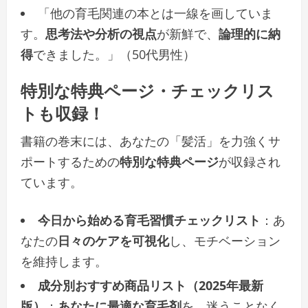
「他の育毛関連の本とは一線を画していま
す。
思考法や分析の視点
が新鮮で、
論理的に納
得
できました。」（50代男性）
特別な特典ページ・チェックリス
トも収録！
書籍の巻末には、あなたの「髪活」を力強くサ
ポートするための
特別な特典ページ
が収録され
ています。
今日から始める育毛習慣チェックリスト
：あ
なたの
日々のケアを可視化
し、モチベーション
を維持します。
成分別おすすめ商品リスト（2025年最新
版）
：
あなたに最適な育毛剤
を、迷うことなく