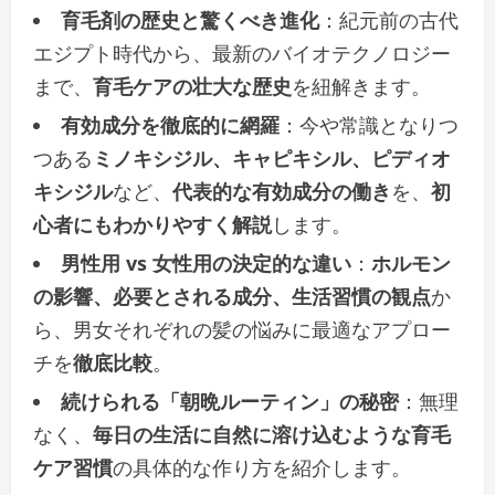
育毛剤の歴史と驚くべき進化
：紀元前の古代
エジプト時代から、最新のバイオテクノロジー
まで、
育毛ケアの壮大な歴史
を紐解きます。
有効成分を徹底的に網羅
：今や常識となりつ
つある
ミノキシジル、キャピキシル、ピディオ
キシジル
など、
代表的な有効成分の働き
を、
初
心者にもわかりやすく解説
します。
男性用 vs 女性用の決定的な違い
：
ホルモン
の影響、必要とされる成分、生活習慣の観点
か
ら、男女それぞれの髪の悩みに最適なアプロー
チを
徹底比較
。
続けられる「朝晩ルーティン」の秘密
：無理
なく、
毎日の生活に自然に溶け込むような育毛
ケア習慣
の具体的な作り方を紹介します。