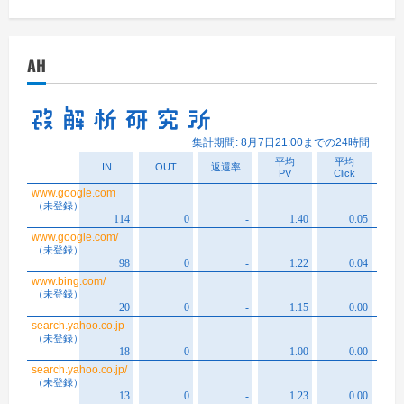
ー
カ
イ
AH
ブ