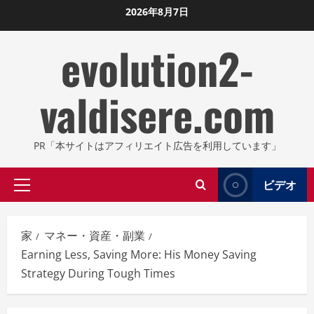
コ
2026年8月7日
ン
evolution2-
テ
ン
ツ
valdisere.com
に
ス
キ
PR「本サイトはアフィリエイト広告を利用しています」
ッ
プ
ビデオ
プ
し
ラ
ま
イ
す
家
マネー・資産・副業
マ
Earning Less, Saving More: His Money Saving
リ
Strategy During Tough Times
メ
ニ