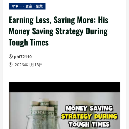
ュ
マネー・資産・副業
ー
Earning Less, Saving More: His
Money Saving Strategy During
Tough Times
phi72110
2026年1月13日