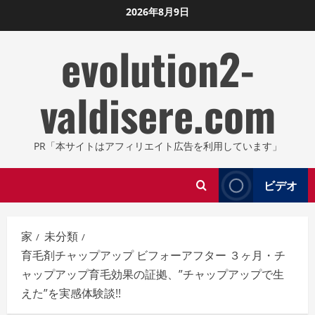
コ
2026年8月9日
ン
evolution2-
テ
ン
ツ
valdisere.com
に
ス
キ
PR「本サイトはアフィリエイト広告を利用しています」
ッ
プ
ビデオ
し
ま
す
家
未分類
育毛剤チャップアップ ビフォーアフター ３ヶ月・チ
ャップアップ育毛効果の証拠、”チャップアップで生
えた”を実感体験談!!