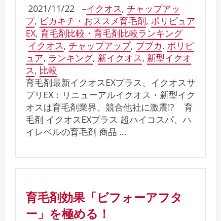
2021/11/22
–
イクオス
,
チャップアッ
プ
,
ピカキチ・おススメ育毛剤
,
ポリピュア
EX
,
育毛剤比較・育毛剤比較ランキング
イクオス
,
チャップアップ
,
ブブカ
,
ポリピ
ュア
,
ランキング
,
新イクオス
,
新型イクオ
ス
,
比較
育毛剤最新イクオスEXプラス、イクオスサ
プリEX：リニューアルイクオス・新型イク
オスは育毛剤業界、競合他社に激震!? 育
毛剤 イクオスEXプラス 超ハイコスパ、ハ
イレベルの育毛剤 商品 …
育毛剤効果「ビフォーアフタ
ー」を極める！