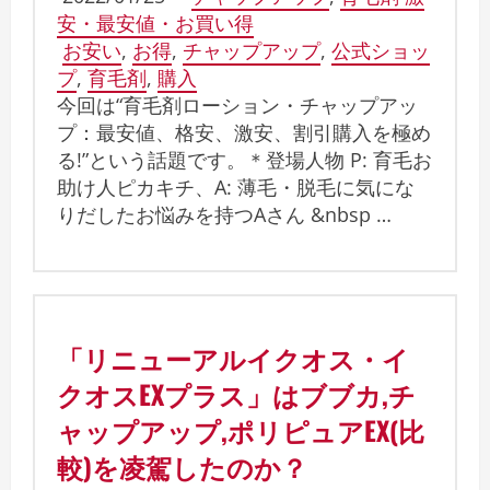
安・最安値・お買い得
お安い
,
お得
,
チャップアップ
,
公式ショッ
プ
,
育毛剤
,
購入
今回は“育毛剤ローション・チャップアッ
プ：最安値、格安、激安、割引購入を極め
る!”という話題です。＊登場人物 P: 育毛お
助け人ピカキチ、A: 薄毛・脱毛に気にな
りだしたお悩みを持つAさん &nbsp …
「リニューアルイクオス・イ
クオスEXプラス」はブブカ,チ
ャップアップ,ポリピュアEX(比
較)を凌駕したのか？