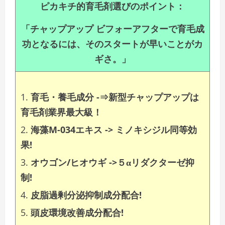
ピカキチ的育毛剤選びのポイント：
「チャップアップ ビフォーアフターで育毛成
功となるには、そのスタートが早いことがカ
ギさ。」
育毛・養毛成分 -⇒新型チャップアップは
育毛剤業界最大級！
海藻M-034エキス -> ミノキシジル同等効
果!
オウゴン/ヒオウギ ->５αリダクターゼ抑
制!
皮脂過剰分泌抑制成分配合!
頭皮環境改善成分配合!