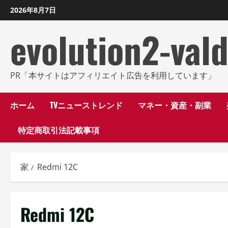
コ
2026年8月7日
ン
evolution2-val
テ
ン
ツ
に
PR「本サイトはアフィリエイト広告を利用しています」
ス
キ
ホーム
TVニューストレンド
マネー・資産・副業
ッ
特定商取引法記載事項
プ
し
ま
家
Redmi 12C
す
Redmi 12C