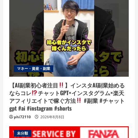
マネー・資産・副業
【AI副業初心者注目
】インスタAI副業始める
ならコレ
チャットGPT×インスタグラム×楽天
アフィリエイトで稼ぐ方法
#副業 #チャット
gpt #ai #instagram #shorts
phi72110
2026年8月8日
未分類