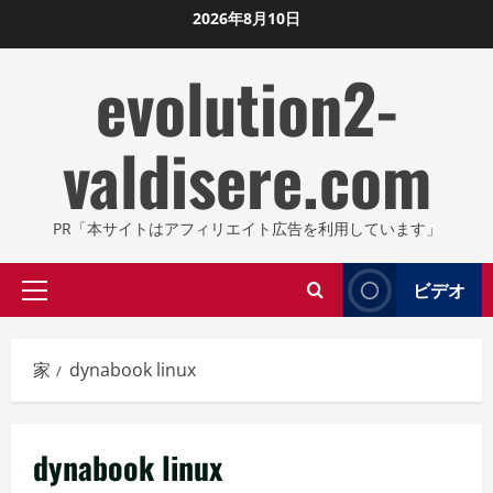
コ
2026年8月10日
ン
evolution2-
テ
ン
ツ
valdisere.com
に
ス
キ
PR「本サイトはアフィリエイト広告を利用しています」
ッ
プ
ビデオ
プ
し
ラ
ま
イ
す
家
dynabook linux
マ
リ
メ
dynabook linux
ニ