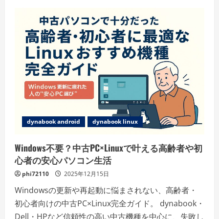
ュ
ー
dynabook android
dynabook linux
Windows不要？中古PC×Linuxで叶える高齢者や初
心者の安心パソコン生活
phi72110
2025年12月15日
Windowsの更新や再起動に悩まされない、高齢者・
初心者向けの中古PC×Linux完全ガイド。 dynabook・
Dell・HPなど信頼性の高い中古機種を中心に、失敗し