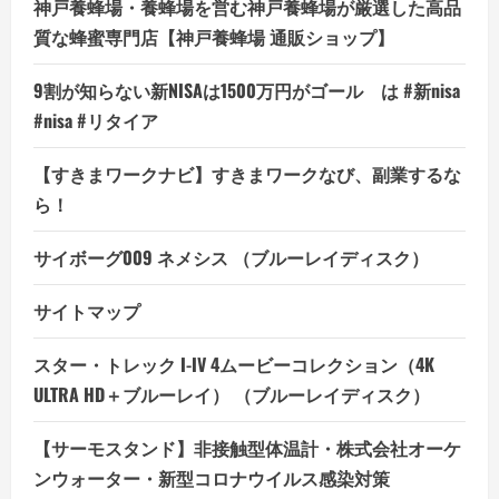
パ
神戸養蜂場・養蜂場を営む神戸養蜂場が厳選した高品
ソ
コ
質な蜂蜜専門店【神戸養蜂場 通販ショップ】
ン
生
活
9割が知らない新NISAは1500万円がゴール は #新nisa
の
詳
#nisa #リタイア
細
を
ご
【すきまワークナビ】すきまワークなび、副業するな
覧
く
ら！
だ
さ
い
サイボーグ009 ネメシス （ブルーレイディスク）
サイトマップ
スター・トレック I-IV 4ムービーコレクション（4K
ULTRA HD＋ブルーレイ） （ブルーレイディスク）
【サーモスタンド】非接触型体温計・株式会社オーケ
ンウォーター・新型コロナウイルス感染対策