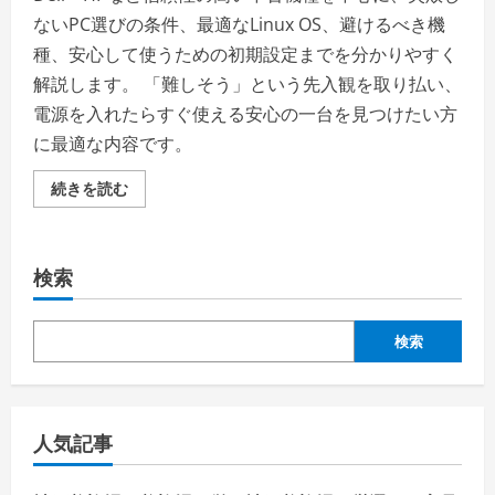
ないPC選びの条件、最適なLinux OS、避けるべき機
種、安心して使うための初期設定までを分かりやすく
解説します。 「難しそう」という先入観を取り払い、
電源を入れたらすぐ使える安心の一台を見つけたい方
に最適な内容です。
Windows
続きを読む
不
要？
中
古
PC×Linux
検索
で
叶
え
る
高
検索
齢
者
や
初
心
者
人気記事
の
安
心