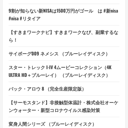
は
ど
う
9割が知らない新NISAは1500万円がゴール は #新nisa
な
の？
#nisa #リタイア
【徹
底
解
【すきまワークナビ】すきまワークなび、副業するな
説】
の
ら！
詳
細
を
サイボーグ009 ネメシス （ブルーレイディスク）
ご
覧
く
だ
スター・トレック I-IV 4ムービーコレクション（4K
さ
い
ULTRA HD＋ブルーレイ） （ブルーレイディスク）
バック・アロウ 8 （完全生産限定版）
【サーモスタンド】非接触型体温計・株式会社オーケ
ンウォーター・新型コロナウイルス感染対策
変身人間シリーズ （ブルーレイディスク）