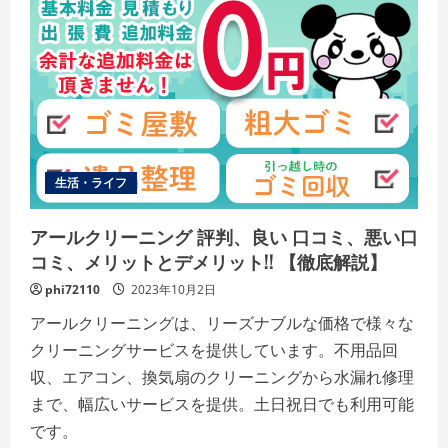
判、
良
い
口
コ
ミ、
悪
い
口
コ
ミ、
メ
リ
生活・ライフ
ッ
ト
と
デ
アールクリーニング 評判、良い 口コミ、悪い口
メ
リ
コミ、メリットとデメリット!! 【徹底解説】
ッ
ト!!
phi72110
2023年10月2日
【徹
底
アールクリーニングは、リーズナブルな価格で様々な
解
説】
クリーニングサービスを提供しています。不用品回
の
詳
収、エアコン、換気扇のクリーニングから水漏れ修理
細
を
まで、幅広いサービスを提供。土日祝日でも利用可能
ご
覧
です。
く