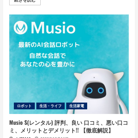
ａ
ｂ
ｉ
─
ｚ
ｏ
評
判、
良
い
口
コ
ミ、
悪
い
口
コ
ミ、
メ
リ
ッ
ト
と
デ
ロボット
生活・ライフ
生活家電
メ
リ
ッ
ト!!
Musio S(レンタル) 評判、良い 口コミ、悪い口コ
【徹
底
ミ、メリットとデメリット!! 【徹底解説】
解
説】