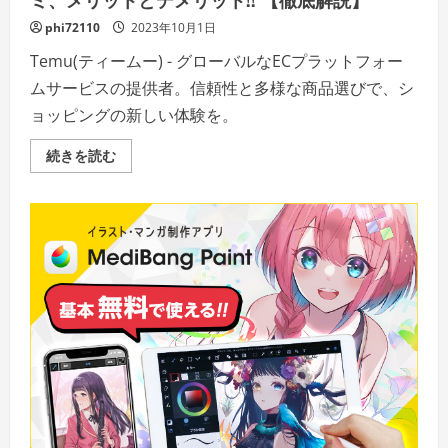
【徹
底
phi72110
2023年10月1日
解
説】
Temu(ティームー) - グローバルなECプラットフォー
の
詳
ムサービスの提供者。信頼性と多様な商品選びで、シ
細
を
ョッピングの新しい体験を。
ご
覧
く
Temu(テ
続きを読む
だ
ィ
さ
ー
い
ム
ー)
評
判、
良
い
口
コ
ミ、
悪
い
口
コ
ミ、
メ
リ
ッ
ト