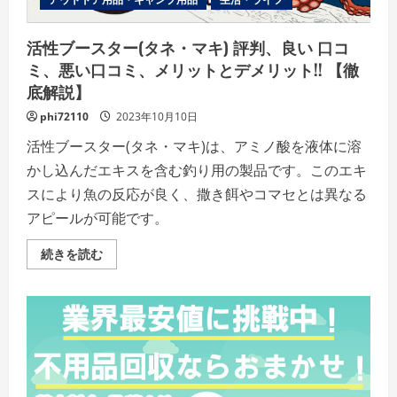
口
コ
ミ、
メ
活性ブースター(タネ・マキ) 評判、良い 口コ
リ
ッ
ミ、悪い口コミ、メリットとデメリット!! 【徹
ト
底解説】
と
デ
メ
phi72110
2023年10月10日
リ
ッ
活性ブースター(タネ・マキ)は、アミノ酸を液体に溶
ト
は
かし込んだエキスを含む釣り用の製品です。このエキ
ど
う
スにより魚の反応が良く、撒き餌やコマセとは異なる
な
の？
アピールが可能です。
【徹
底
解
活
続きを読む
説】
性
の
ブ
詳
ー
細
ス
を
タ
ご
ー
覧
(タ
く
ネ・
だ
マ
さ
キ)
い
評