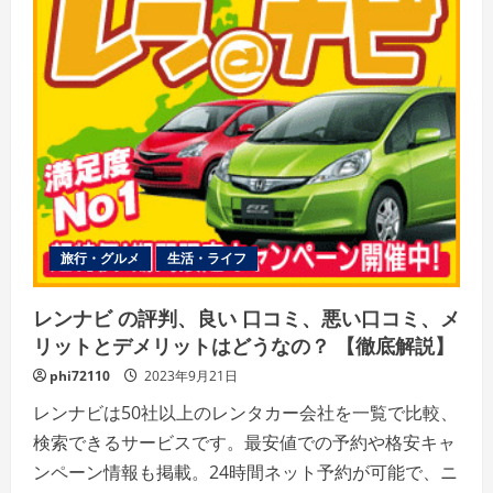
コ
ミ、
悪
い
口
コ
ミ、
メ
リ
ッ
ト
と
デ
メ
リ
ッ
ト
旅行・グルメ
生活・ライフ
は
ど
う
な
レンナビ の評判、良い 口コミ、悪い口コミ、メ
の？
【徹
リットとデメリットはどうなの？ 【徹底解説】
底
解
phi72110
2023年9月21日
説】
の
レンナビは50社以上のレンタカー会社を一覧で比較、
詳
細
検索できるサービスです。最安値での予約や格安キャ
を
ご
ンペーン情報も掲載。24時間ネット予約が可能で、ニ
覧