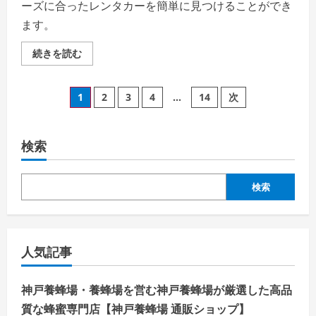
く
ーズに合ったレンタカーを簡単に見つけることができ
だ
さ
ます。
い
レ
続きを読む
ン
ナ
ビ
投
の
1
2
3
4
…
14
次
評
判、
稿
良
い
口
検索
の
コ
ミ、
悪
ペ
い
検索
口
コ
ー
ミ、
メ
リ
ジ
ッ
人気記事
ト
と
送
デ
メ
神戸養蜂場・養蜂場を営む神戸養蜂場が厳選した高品
リ
り
ッ
質な蜂蜜専門店【神戸養蜂場 通販ショップ】
ト