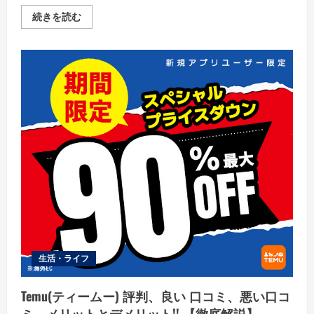
だ
さ
ア
続きを読む
い
ー
ル
ク
リ
ー
ニ
ン
グ
評
判、
良
い
口
コ
ミ、
悪
い
口
コ
ミ、
メ
リ
ッ
ト
生活・ライフ
と
デ
メ
リ
Temu(ティームー) 評判、良い 口コミ、悪い口コ
ッ
ト!!
ミ、メリットとデメリット!! 【徹底解説】