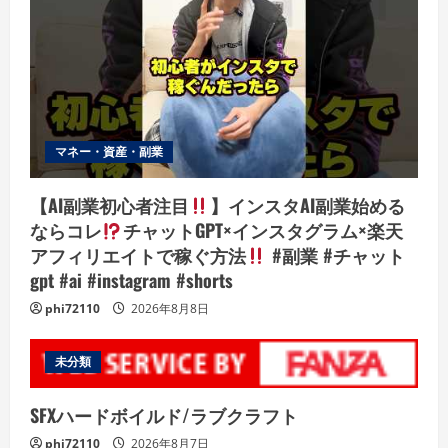
マネー・資産・副業
【AI副業初心者注目
】インスタAI副業始める
ならコレ
チャットGPT×インスタグラム×楽天
アフィリエイトで稼ぐ方法
#副業 #チャット
gpt #ai #instagram #shorts
phi72110
2026年8月8日
未分類
SFXハードボイルド/ラブクラフト
phi72110
2026年8月7日