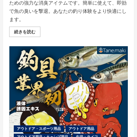
の
ための強力な消臭アイテムです。簡単に使えて、即効
詳
細
で魚の臭いを撃退。あなたの釣り体験をより快適にし
を
ご
ます。
覧
く
だ
つ
続きを読む
さ
り
い
ケ
ア
魚
臭
撃
退
ウ
エ
ッ
ト
タ
オ
ル
の
評
判、
良
い
口
コ
ミ、
アウトドア・スポーツ用品
アウトドア用品
悪
い
アウトドア用品・キャンプ用品
生活・ライフ