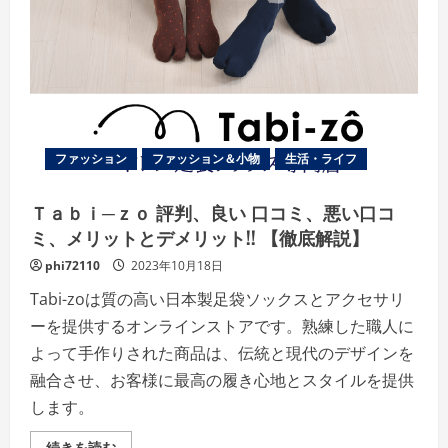
美
容
ブ
ラ
ン
ド
の
【KINUJO】
の
詳
細
ファッション
ファッション＆小物
生活・ライフ
を
ご
覧
く
Ｔａｂｉ─ｚｏ 評判、良い 口コミ、悪い口コ
だ
さ
ミ、メリットとデメリット!! 【徹底解説】
い
phi72110
2023年10月18日
Tabi-zoは質の高い日本製足袋ソックスとアクセサリ
ーを提供するオンラインストアです。熟練した職人に
よって手作りされた商品は、伝統と現代のデザインを
融合させ、お客様に最高の履き心地とスタイルを提供
します。
Ｔ
続きを読む