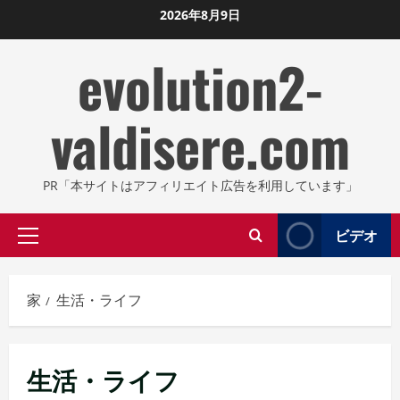
コ
2026年8月9日
ン
evolution2-
テ
ン
ツ
valdisere.com
に
ス
キ
PR「本サイトはアフィリエイト広告を利用しています」
ッ
プ
ビデオ
プ
し
ラ
ま
イ
す
家
生活・ライフ
マ
リ
メ
生活・ライフ
ニ