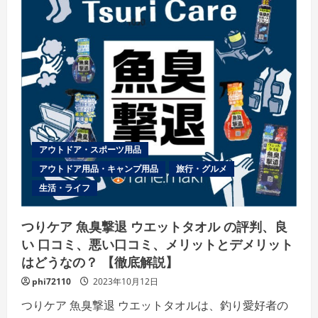
の
評
判、
良
い
口
コ
ミ、
悪
い
口
コ
ミ、
メ
リ
アウトドア・スポーツ用品
ッ
ト
アウトドア用品・キャンプ用品
旅行・グルメ
と
デ
生活・ライフ
メ
リ
ッ
ト
つりケア 魚臭撃退 ウエットタオル の評判、良
は
ど
い 口コミ、悪い口コミ、メリットとデメリット
う
はどうなの？ 【徹底解説】
な
の？
【徹
phi72110
2023年10月12日
底
解
つりケア 魚臭撃退 ウエットタオルは、釣り愛好者の
説】