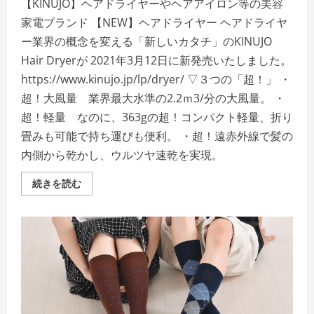
【KINUJO】ヘアドライヤーやヘアアイロン等の美容
家電ブランド 【NEW】ヘアドライヤー ヘアドライヤ
ー業界の概念を変える「新しいカタチ」のKINUJO
Hair Dryerが 2021年3月12日に新発売いたしました。
https://www.kinujo.jp/lp/dryer/ ▽３つの「超！」 ・
超！大風量 業界最大水準の2.2ｍ3/分の大風量。 ・
超！軽量 なのに、363gの超！コンパクト軽量、折り
畳みも可能で持ち運びも便利。 ・超！遠赤外線で髪の
内側から乾かし、ウルツヤ速乾を実現。
シ
続きを読む
ル
ク
プ
レ
ー
ト
の
ヘ
ア
ア
イ
ロ
ン・