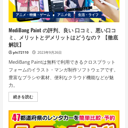
と
デ
メ
リ
アニメ・特撮・ゲーム
アニメ化
生活・ライフ
ッ
ト!!
【徹
底
MediBang Paint の評判、良い 口コミ、悪い口コ
解
説】
ミ、メリットとデメリットはどうなの？ 【徹底
の
解説】
詳
細
を
phi72110
2023年9月26日
ご
覧
MediBang Paintは無料で利用できるクロスプラット
く
だ
フォームのイラスト・マンガ制作ソフトウェアです。
さ
い
豊富なブラシや素材、便利なクラウド機能などが魅
力。
MediBang
続きを読む
Paint
の
評
判、
良
い
口