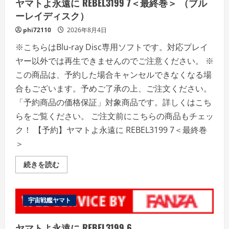
ヤマトよ永遠に REBEL3199 7＜最終巻＞ （ブル
＜
最
ーレイディスク）
終
巻
phi72110
2026年8月4日
＞
の
※こちらはBlu-ray Disc専用ソフトです。対応プレイ
詳
細
ヤー以外では再生できませんのでご注意ください。 ※
を
ご
この商品は、予約した場合キャンセルできなくなる場
覧
く
合もございます。予めご了承の上、ご注文ください。
だ
さ
「予約商品の価格保証」対象商品です。詳しくはこち
い
らをご覧ください。 ご注文前にこちらの商品もチェッ
ク！ 【予約】ヤマトよ永遠に REBEL3199 7＜最終巻
＞
ヤ
続きを読む
マ
ト
よ
永
遠
宇宙戦艦ヤマト
に
REBEL3199
7
ヤマトよ永遠に REBEL3199 6
＜