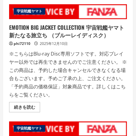
COLLECTION
ス
宇
ク）
宙
宇宙戦艦ヤマト
の
戦
詳
艦
細
ヤ
を
EMOTION BIG JACKET COLLECTION 宇宙戦艦ヤマト
マ
ご
ト
覧
新たなる旅立ち （ブルーレイディスク）
劇
く
場
だ
phi72110
2025年12月10日
版
さ
（ブ
い
※こちらはBlu-ray Disc専用ソフトです。対応プレイ
ル
ー
ヤー以外では再生できませんのでご注意ください。 ※
レ
イ
この商品は、予約した場合キャンセルできなくなる場
デ
ィ
合もございます。予めご了承の上、ご注文ください。
ス
ク）
「予約商品の価格保証」対象商品です。詳しくはこち
の
詳
らをご覧ください。
細
を
ご
EMOTION
続きを読む
覧
BIG
く
JACKET
だ
COLLECTION
さ
宇
い
宙
宇宙戦艦ヤマト
戦