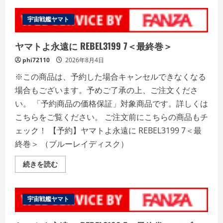
ュ
ー
宇宙戦艦ヤマト
ヤマトよ永遠に REBEL3199 7＜最終巻＞
phi72110
2026年8月4日
※この商品は、予約した場合キャンセルできなくなる
場合もございます。予めご了承の上、ご注文くださ
い。 「予約商品の価格保証」対象商品です。詳しくは
こちらをご覧ください。 ご注文前にこちらの商品もチ
ェック！ 【予約】ヤマトよ永遠に REBEL3199 7＜最
終巻＞ （ブルーレイディスク）
ヤ
続きを読む
マ
ト
よ
永
遠
宇宙戦艦ヤマト
に
REBEL3199
7