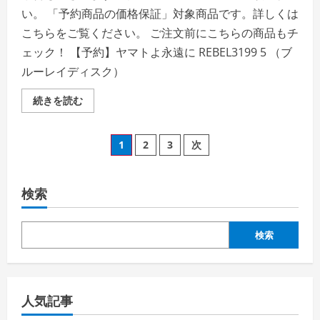
ー
レ
い。 「予約商品の価格保証」対象商品です。詳しくは
イ
こちらをご覧ください。 ご注文前にこちらの商品もチ
デ
ィ
ェック！ 【予約】ヤマトよ永遠に REBEL3199 5 （ブ
ス
ク）
ルーレイディスク）
の
詳
細
ヤ
続きを読む
を
マ
ご
ト
覧
よ
く
投
永
だ
1
2
3
次
遠
さ
に
い
稿
REBEL3199
5
の
検索
の
詳
細
を
ペ
ご
検索
覧
く
ー
だ
さ
い
ジ
人気記事