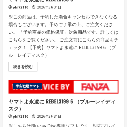
最
phi72110
2026年3月31日
終
巻
＞
※この商品は、予約した場合キャンセルできなくなる
（ブ
ル
場合もございます。予めご了承の上、ご注文くださ
ー
レ
い。 「予約商品の価格保証」対象商品です。詳しくは
イ
こちらをご覧ください。 ご注文前にこちらの商品もチ
デ
ィ
ェック！ 【予約】ヤマトよ永遠に REBEL3199 6 （ブ
ス
ク）
ルーレイディスク）
の
詳
細
ヤ
続きを読む
を
マ
ご
ト
覧
よ
く
永
だ
遠
宇宙戦艦ヤマト
さ
に
い
REBEL3199
6
ヤマトよ永遠に REBEL3199 6 （ブルーレイディ
の
詳
スク）
細
を
phi72110
2026年3月31日
ご
覧
※こちらはBlu-ray Disc専用ソフトです。対応プレイ
く