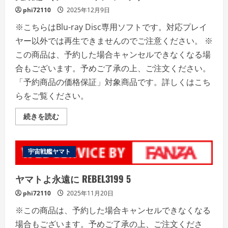
ル
phi72110
2025年12月9日
ー
レ
※こちらはBlu-ray Disc専用ソフトです。対応プレイ
イ
デ
ヤー以外では再生できませんのでご注意ください。 ※
ィ
ス
この商品は、予約した場合キャンセルできなくなる場
ク）
の
合もございます。予めご了承の上、ご注文ください。
詳
細
「予約商品の価格保証」対象商品です。詳しくはこち
を
ご
らをご覧ください。
覧
く
だ
EMOTION
続きを読む
さ
BIG
い
JACKET
COLLECTION
宇
宙
宇宙戦艦ヤマト
戦
艦
ヤ
ヤマトよ永遠に REBEL3199 5
マ
ト
phi72110
2025年11月20日
完
結
編
※この商品は、予約した場合キャンセルできなくなる
（ブ
ル
場合もございます。予めご了承の上、ご注文くださ