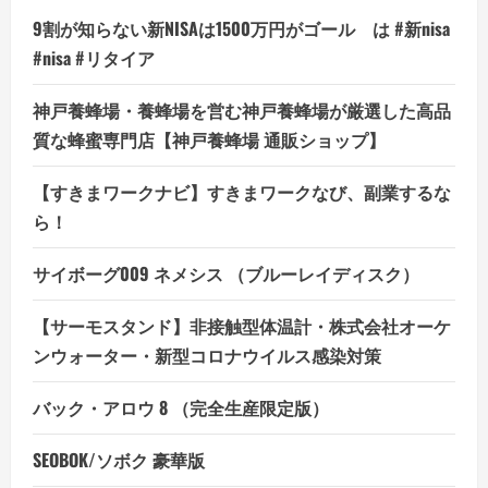
送
9割が知らない新NISAは1500万円がゴール は #新nisa
り
#nisa #リタイア
神戸養蜂場・養蜂場を営む神戸養蜂場が厳選した高品
質な蜂蜜専門店【神戸養蜂場 通販ショップ】
【すきまワークナビ】すきまワークなび、副業するな
ら！
サイボーグ009 ネメシス （ブルーレイディスク）
【サーモスタンド】非接触型体温計・株式会社オーケ
ンウォーター・新型コロナウイルス感染対策
バック・アロウ 8 （完全生産限定版）
SEOBOK/ソボク 豪華版