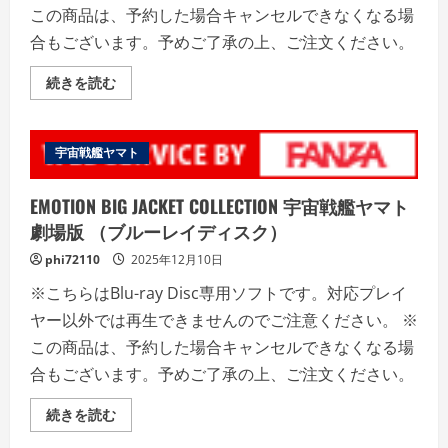
の
この商品は、予約した場合キャンセルできなくなる場
詳
細
合もございます。予めご了承の上、ご注文ください。
を
ご
覧
EMOTION
続きを読む
く
BIG
だ
JACKET
さ
COLLECTION
い
さ
ら
宇宙戦艦ヤマト
ば
宇
宙
EMOTION BIG JACKET COLLECTION 宇宙戦艦ヤマト
戦
艦
劇場版 （ブルーレイディスク）
ヤ
マ
phi72110
2025年12月10日
ト
愛
※こちらはBlu-ray Disc専用ソフトです。対応プレイ
の
戦
ヤー以外では再生できませんのでご注意ください。 ※
士
た
この商品は、予約した場合キャンセルできなくなる場
ち
（ブ
合もございます。予めご了承の上、ご注文ください。
ル
ー
レ
EMOTION
続きを読む
イ
BIG
デ
JACKET
ィ