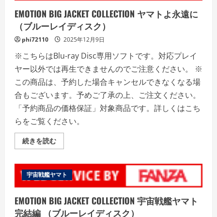
艦
ヤ
EMOTION BIG JACKET COLLECTION ヤマトよ永遠に
マ
ト
（ブルーレイディスク）
新
た
phi72110
2025年12月9日
な
る
※こちらはBlu-ray Disc専用ソフトです。対応プレイ
旅
立
ヤー以外では再生できませんのでご注意ください。 ※
ち
（ブ
この商品は、予約した場合キャンセルできなくなる場
ル
ー
合もございます。予めご了承の上、ご注文ください。
レ
イ
「予約商品の価格保証」対象商品です。詳しくはこち
デ
ィ
らをご覧ください。
ス
ク）
の
EMOTION
続きを読む
詳
BIG
細
JACKET
を
COLLECTION
ご
ヤ
覧
マ
宇宙戦艦ヤマト
く
ト
だ
よ
さ
永
い
EMOTION BIG JACKET COLLECTION 宇宙戦艦ヤマト
遠
に
完結編 （ブルーレイディスク）
（ブ