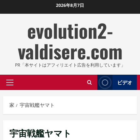
コ
2026年8月7日
ン
evolution2-
テ
ン
ツ
valdisere.com
に
ス
キ
PR「本サイトはアフィリエイト広告を利用しています」
ッ
プ
ビデオ
プ
し
ラ
ま
イ
す
家
宇宙戦艦ヤマト
マ
リ
メ
宇宙戦艦ヤマト
ニ