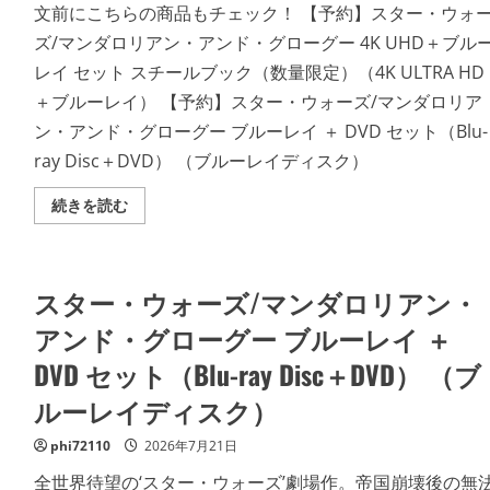
文前にこちらの商品もチェック！ 【予約】スター・ウォ
ズ/マンダロリアン・アンド・グローグー 4K UHD＋ブル
レイ セット スチールブック（数量限定）（4K ULTRA HD
＋ブルーレイ） 【予約】スター・ウォーズ/マンダロリア
ン・アンド・グローグー ブルーレイ ＋ DVD セット（Blu-
ray Disc＋DVD） （ブルーレイディスク）
ス
続きを読む
タ
ー・
ウ
ォ
ー
スター・ウォーズ/マンダロリアン・
ズ/
マ
ン
アンド・グローグー ブルーレイ ＋
ダ
ロ
DVD セット（Blu-ray Disc＋DVD） （ブ
リ
ア
ルーレイディスク）
ン・
ア
ン
phi72110
2026年7月21日
ド・
グ
ロ
全世界待望の‘スター・ウォーズ’劇場作。帝国崩壊後の無