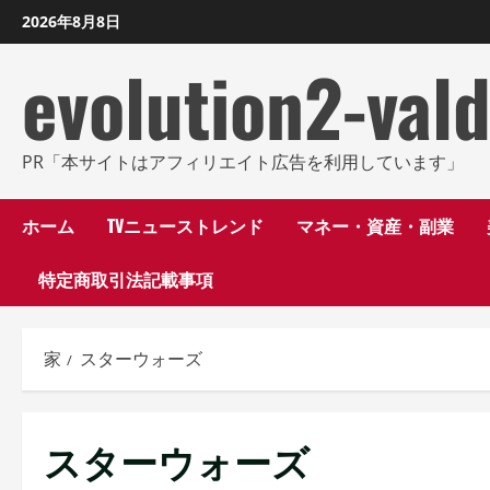
コ
2026年8月8日
ン
evolution2-val
テ
ン
ツ
に
PR「本サイトはアフィリエイト広告を利用しています」
ス
キ
ホーム
TVニューストレンド
マネー・資産・副業
ッ
特定商取引法記載事項
プ
し
ま
家
スターウォーズ
す
スターウォーズ