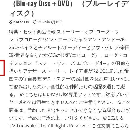
（Blu-ray Disc＋DVD） （ブルーレイデ
細
ズ・
を
ス
ィスク）
ご
ト
覧
ー
く
リ
phi72110
だ
2026年3月10日
ー
さ
4K
い
UHD
特典・セット商品情報 ストーリー・オブ ‘ローグ・ワ
＋
ン’（プロローグ/ジン・アーソ/キャシアン・アンドー/K-
3D
＋
2SO/ベイズとチアルート/ボーディーとソウ・ゲレラ/帝国
ブ
ル
軍/世界を造りだす/CGの技術/エピローグ）、ローグ・コ
ー
レ
ネクション 『スター・ウォーズ エピソード4～』の直前を
イ
セ
描いたアナザーストーリー。レイア姫がR2-D2に託した帝
ッ
ト
国軍の宇宙要塞‘デス・スター’の設計図を反乱軍はいかに
（4K
ULTRA
て盗み出したのか、個性的な仲間たちの活躍を通して綴
HD
＋
る。 ※こちらはBlu-ray Disc専用ソフトです。対応プレイ
3D
ブ
ヤー以外では再生できませんのでご注意ください。 ※こ
ル
ー
商品は、予約した場合キャンセルできなくなる場合もござ
レ
イ
います。予めご了承の上、ご注文ください。 © 2026 ＆
＋
ブ
TM Lucasfilm Ltd. All Rights Reserved. ご注文前にこちら
ル