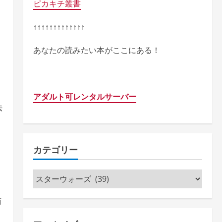
ピカキチ叢書
↑↑↑↑↑↑↑↑↑↑↑↑↑
あなたの読みたい本がここにある！
アダルト可レンタルサーバー
法
ト
カテゴリー
、
カ
テ
商
ゴ
リ