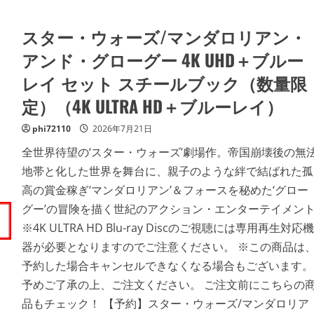
い
ウ
ォ
ー
スター・ウォーズ/マンダロリアン・
ズ/
マ
ン
アンド・グローグー 4K UHD＋ブルー
ダ
ロ
レイ セット スチールブック（数量限
リ
ア
定）（4K ULTRA HD＋ブルーレイ）
ン・
ア
ン
phi72110
2026年7月21日
ド・
グ
ロ
全世界待望の‘スター・ウォーズ’劇場作。帝国崩壊後の無
ー
地帯と化した世界を舞台に、親子のような絆で結ばれた孤
グ
ー
高の賞金稼ぎ‘マンダロリアン’＆フォースを秘めた‘グロー
ブ
ル
グー’の冒険を描く世紀のアクション・エンターテイメン
ー
レ
※4K ULTRA HD Blu-ray Discのご視聴には専用再生対応機
イ
＋
器が必要となりますのでご注意ください。 ※この商品は
DVD
セ
予約した場合キャンセルできなくなる場合もございます。
ッ
ト
予めご了承の上、ご注文ください。 ご注文前にこちらの
（Blu-
ray
品もチェック！ 【予約】スター・ウォーズ/マンダロリア
Disc