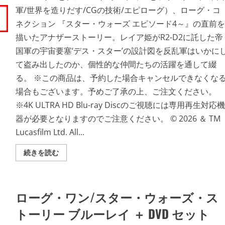
UHD
軍/世界を造りだす/CGの技術/エピローグ）、ローグ・コ
＋
ブ
ネクション 『スター・ウォーズ エピソード4～』の直前を
ル
ー
描いたアナザーストーリー。レイア姫がR2-D2に託した帝
レ
イ
国軍の宇宙要塞‘デス・スター’の設計図を反乱軍はいかに
セ
ッ
て盗み出したのか、個性的な仲間たちの活躍を通して綴
ト
ス
る。 ※この商品は、予約した場合キャンセルできなくな
チ
ー
場合もございます。予めご了承の上、ご注文ください。
ル
ブ
※4K ULTRA HD Blu-ray Discのご視聴には専用再生対応機
ッ
ク
器が必要となりますのでご注意ください。 © 2026 ＆ TM
（数
量
Lucasfilm Ltd. All...
限
定）
（4K
ロ
続きを読む
ULTRA
ー
HD
グ・
＋
ワ
ブ
ン/
ル
ス
ローグ・ワン/スター・ウォーズ・ス
ー
タ
レ
ー・
イ）
ウ
トーリー ブルーレイ ＋ DVD セット
の
ォ
詳
ー