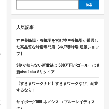
検索
人気記事
神戸養蜂場・養蜂場を営む神戸養蜂場が厳選し
た高品質な蜂蜜専門店【神戸養蜂場 通販ショッ
法
プ】
9割が知らない新NISAは1500万円がゴール は #
新nisa #nisa #リタイア
ト
【すきまワークナビ】すきまワークなび、副業
するなら！
保
サイボーグ009 ネメシス （ブルーレイディス
注
ク）