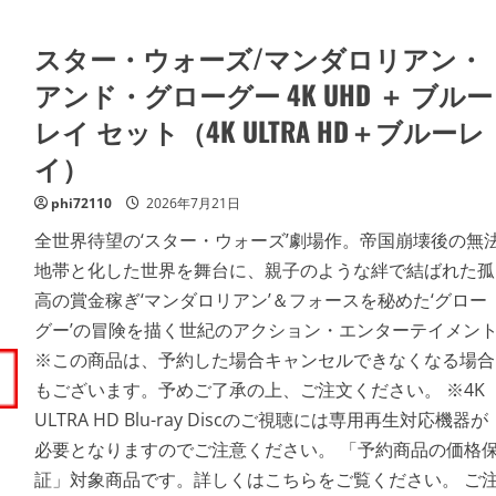
スター・ウォーズ/マンダロリアン・
アンド・グローグー 4K UHD ＋ ブルー
レイ セット（4K ULTRA HD＋ブルーレ
イ）
phi72110
2026年7月21日
全世界待望の‘スター・ウォーズ’劇場作。帝国崩壊後の無
地帯と化した世界を舞台に、親子のような絆で結ばれた孤
高の賞金稼ぎ‘マンダロリアン’＆フォースを秘めた‘グロー
グー’の冒険を描く世紀のアクション・エンターテイメン
※この商品は、予約した場合キャンセルできなくなる場合
もございます。予めご了承の上、ご注文ください。 ※4K
ULTRA HD Blu-ray Discのご視聴には専用再生対応機器が
必要となりますのでご注意ください。 「予約商品の価格
証」対象商品です。詳しくはこちらをご覧ください。 ご