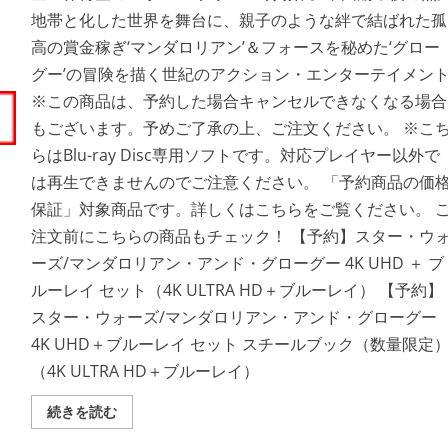
ー
地帯と化した世界を舞台に、親子のような絆で結ばれた孤
グ
ー
高の賞金稼ぎ‘マンダロリアン’＆フォースを秘めた‘グロー
4K
UHD
グー’の冒険を描く世紀のアクション・エンターテイメン
＋
ブ
※この商品は、予約した場合キャンセルできなくなる場合
ル
ー
もございます。予めご了承の上、ご注文ください。 ※こ
レ
イ
らはBlu-ray Disc専用ソフトです。対応プレイヤー以外で
セ
ッ
は再生できませんのでご注意ください。 「予約商品の価
ト
（4K
保証」対象商品です。詳しくはこちらをご覧ください。 
ULTRA
HD
注文前にこちらの商品もチェック！ 【予約】スター・ウ
＋
ブ
ーズ/マンダロリアン・アンド・グローグー 4K UHD ＋ ブ
ル
ー
ルーレイ セット（4K ULTRA HD＋ブルーレイ） 【予約】
レ
イ）
スター・ウォーズ/マンダロリアン・アンド・グローグー
の
詳
4K UHD＋ブルーレイ セット スチールブック（数量限定
細
を
（4K ULTRA HD＋ブルーレイ）
ご
覧
く
ス
続きを読む
だ
タ
さ
ー・