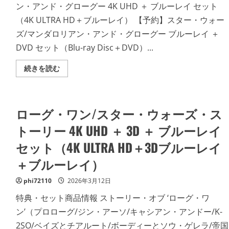
＋
ン・アンド・グローグー 4K UHD ＋ ブルーレイ セット
DVD）
（ブ
（4K ULTRA HD＋ブルーレイ） 【予約】スター・ウォー
ル
ー
ズ/マンダロリアン・アンド・グローグー ブルーレイ ＋
レ
イ
DVD セット（Blu-ray Disc＋DVD）...
デ
ィ
ス
ス
続きを読む
ク）
タ
の
ー・
詳
ウ
細
ォ
を
ー
ローグ・ワン/スター・ウォーズ・ス
ご
ズ/
覧
マ
く
ン
トーリー 4K UHD ＋ 3D ＋ ブルーレイ
だ
ダ
さ
ロ
セット（4K ULTRA HD＋3Dブルーレイ
い
リ
ア
＋ブルーレイ）
ン・
ア
ン
phi72110
2026年3月12日
ド・
グ
ロ
特典・セット商品情報 ストーリー・オブ ‘ローグ・ワ
ー
ン’（プロローグ/ジン・アーソ/キャシアン・アンドー/K-
グ
ー
2SO/ベイズとチアルート/ボーディーとソウ・ゲレラ/帝国
4K