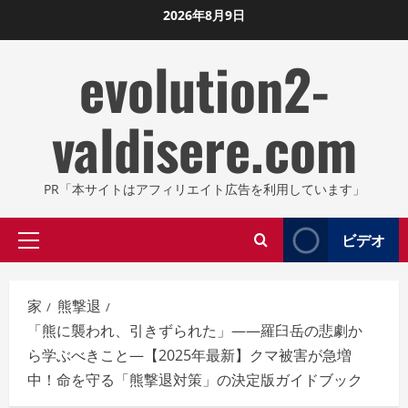
コ
2026年8月9日
ン
evolution2-
テ
ン
ツ
valdisere.com
に
ス
キ
PR「本サイトはアフィリエイト広告を利用しています」
ッ
プ
ビデオ
プ
し
ラ
ま
イ
す
家
熊撃退
マ
「熊に襲われ、引きずられた」——羅臼岳の悲劇か
リ
ら学ぶべきこと—【2025年最新】クマ被害が急増
メ
中！命を守る「熊撃退対策」の決定版ガイドブック
ニ