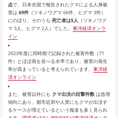
点
で、日本全国で報告されたクマによる人身被
害は
69件
（ツキノワグマ 66件、ヒグマ 3件）
にのぼり、そのうち
死亡者は5人
（ツキノワグ
マ 3人、ヒグマ 2人）でした。
東洋経済オンラ
イン
2023年度に同時期で記録された被害件数（71
件）とほぼ肩を並べる水準であり、被害の発生
率が高まっていると考えられています。
東洋経
済オンライン
また、被害以外にも
クマ出没の目撃件数
は急増
傾向にあり、都市近郊や人里にもクマが出没す
るケースが増えているという報道も多く見られ
ます。
環境省
+3
テレ朝NEWS
+3
東洋経済オンラ