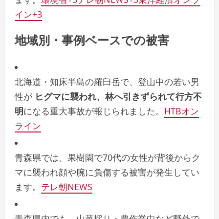
イン
+3
地域別・事例ベースでの被害
北海道・知床半島の羅臼岳で、登山中の若い男
性が
ヒグマに襲われ、林へ引きずられて行方不
明
になる重大事故が報じられました。
HTBオン
ライン
青森県では、果樹園で70代の女性が背後からク
マに襲われ顔や腕に負傷する被害が発生してい
ます。
テレ朝NEWS
青森県内でも、山菜採り・農作業中など野外で