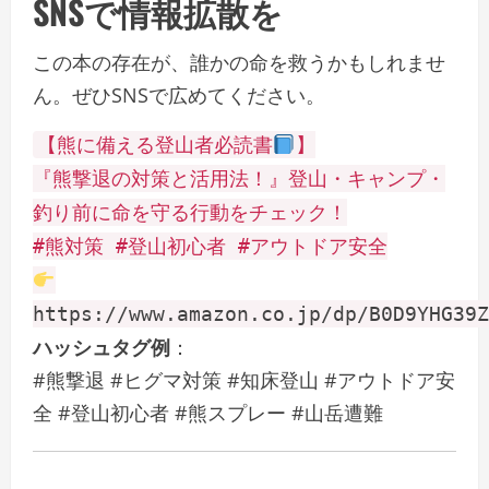
SNSで情報拡散を
この本の存在が、誰かの命を救うかもしれませ
ん。ぜひSNSで広めてください。
【熊に備える登山者必読書
】
『熊撃退の対策と活用法！』登山・キャンプ・
釣り前に命を守る行動をチェック！
#熊対策 #登山初心者 #アウトドア安全
https://www.amazon.co.jp/dp/B0D9YHG39Z
ハッシュタグ例
：
#熊撃退 #ヒグマ対策 #知床登山 #アウトドア安
全 #登山初心者 #熊スプレー #山岳遭難