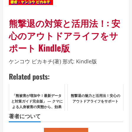
熊撃退の対策と活用法！: 安
心のアウトドアライフをサ
ポート
Kindle版
ケンコウ ピカキチ
(著)
形式:
Kindle版
Related posts:
「熊被害が増加中！最新データ
熊撃退の魅力と活用法！安心の
と対策ガイド完全版」 — クマに
アウトドアライフをサポート
よる人身被害の実態から、効果
的な撃退法・グッズ・心構えま
著者について
で