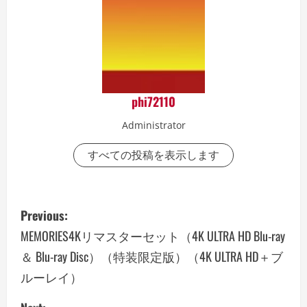
phi72110
Administrator
すべての投稿を表示します
P
Previous:
o
MEMORIES4Kリマスターセット（4K ULTRA HD Blu-ray
＆ Blu-ray Disc）（特装限定版）（4K ULTRA HD＋ブ
s
ルーレイ）
t