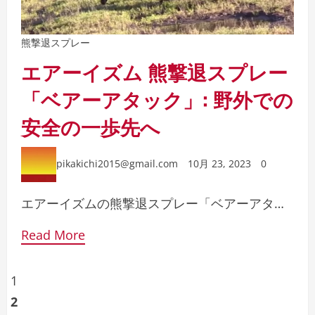
熊撃退スプレー
エアーイズム 熊撃退スプレー
「ベアーアタック」: 野外での
安全の一歩先へ
pikakichi2015@gmail.com
10月 23, 2023
0
エアーイズムの熊撃退スプレー「ベアーアタ…
Read More
投
1
2
稿