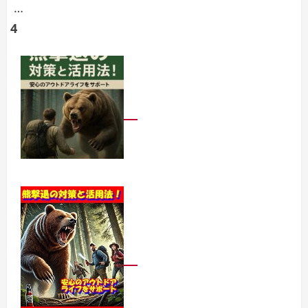
…
の
4
ペ
ー
ジ
送
り