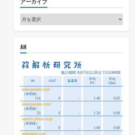
アーカイブ
ー
ア
ー
カ
イ
AH
ブ