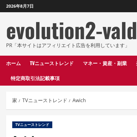
コ
2026年8月7日
ン
evolution2-val
テ
ン
ツ
に
PR「本サイトはアフィリエイト広告を利用しています」
ス
キ
ホーム
TVニューストレンド
マネー・資産・副業
ッ
特定商取引法記載事項
プ
し
ま
家
TVニューストレンド
Awich
す
TVニューストレンド