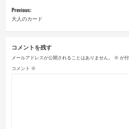
P
Previous:
大人のカード
o
s
t
コメントを残す
n
メールアドレスが公開されることはありません。
※
が付
a
コメント
※
v
i
g
a