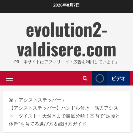
コ
2026年8月7日
ン
evolution2-
テ
ン
ツ
valdisere.com
に
ス
キ
PR「本サイトはアフィリエイト広告を利用しています」
ッ
プ
ビデオ
プ
し
ラ
ま
イ
す
家
アシストステッパー
マ
【アシストステッパー】ハンドル付き・筋力アシス
リ
ト・ツイスト・天然木まで徹底分類！室内で“足腰と
メ
体幹”を育てる選び方＆続け方ガイド
ニ