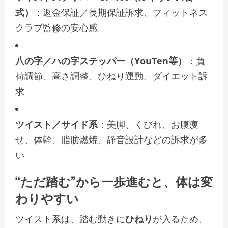
式）
：返金保証／長期保証訴求、フィットネス
クラブ監修の安心感
八の字／ハの字ステッパー（YouTen等）
：負
荷調節、高さ調整、ひねり運動、ダイエット訴
求
ツイスト／サイド系
：美脚、くびれ、お腹痩
せ、体幹、脂肪燃焼、静音設計などの訴求が多
い
“ただ踏む”から一歩進むと、体は変
わりやすい
ツイスト系は、踏む動きに
ひねり
が入るため、